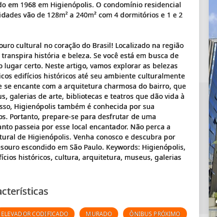
do em 1968 em Higienópolis. O condomínio residencial
idades vão de 128m² a 240m² com 4 dormitórios e 1 e 2
ouro cultural no coração do Brasil! Localizado na região
 transpira história e beleza. Se você está em busca de
o lugar certo. Neste artigo, vamos explorar as belezas
cos edifícios históricos até seu ambiente culturalmente
e se encante com a arquitetura charmosa do bairro, que
, galerias de arte, bibliotecas e teatros que dão vida à
disso, Higienópolis também é conhecida por sua
os. Portanto, prepare-se para desfrutar de uma
anto passeia por esse local encantador. Não perca a
tural de Higienópolis. Venha conosco e descubra por
esouro escondido em São Paulo. Keywords: Higienópolis,
fícios históricos, cultura, arquitetura, museus, galerias
cterísticas
ELEVADOR CODIFICADO
MURADO
ÔNIBUS PRÓXIMO