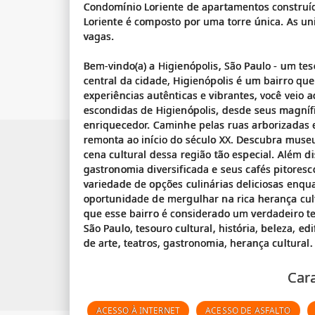
Condomínio Loriente de apartamentos construí
Loriente é composto por uma torre única. As un
vagas.
Bem-vindo(a) a Higienópolis, São Paulo - um tes
central da cidade, Higienópolis é um bairro que
experiências autênticas e vibrantes, você veio a
escondidas de Higienópolis, desde seus magnífi
enriquecedor. Caminhe pelas ruas arborizadas 
remonta ao início do século XX. Descubra museus
cena cultural dessa região tão especial. Além 
gastronomia diversificada e seus cafés pitoresc
variedade de opções culinárias deliciosas enqu
oportunidade de mergulhar na rica herança cul
que esse bairro é considerado um verdadeiro t
São Paulo, tesouro cultural, história, beleza, edi
Cara
ACESSO À INTERNET
ACESSO DE ASFALTO