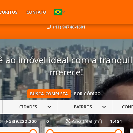
VORITOS
CONTATO
(11) 94748-1601
 ao imóvel ideal com a tranqui
merece!
BUSCA COMPLETA
POR CÓDIGO
CIDADES
BAIRROS
CON
or (R$)
39.222.200
0
Área total (m²)
1.454