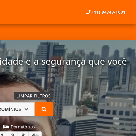
(11) 94748-1601
lidade e a segurança que você
LIMPAR FILTROS
DOMÍNIOS
Dormitórios
1
2
3
4
+