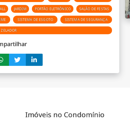
ALL
JARDIM
PORTÃO ELETRÔNICO
SALÃO DE FESTAS
RME
SISTEMA DE ESGOTO
SISTEMA DE SEGURANÇA
ZELADOR
partilhar
Imóveis no Condomínio