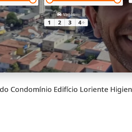
Vagas
1
2
3
4
+
do Condomínio Edifício Loriente Higie