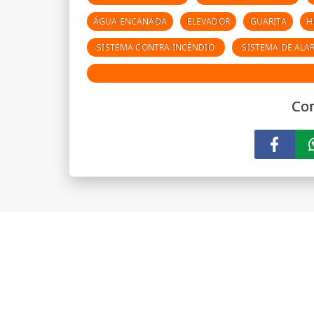
ÁGUA ENCANADA
ELEVADOR
GUARITA
H
SISTEMA CONTRA INCÊNDIO
SISTEMA DE ALA
Com