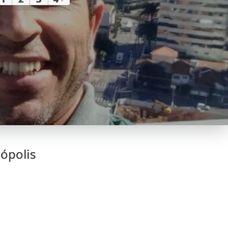
nópolis