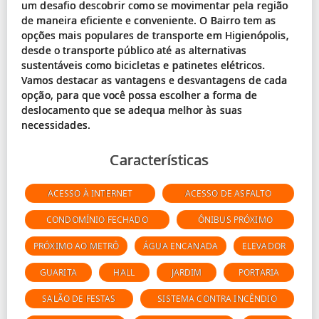
um desafio descobrir como se movimentar pela região
de maneira eficiente e conveniente. O Bairro tem as
opções mais populares de transporte em Higienópolis,
desde o transporte público até as alternativas
sustentáveis como bicicletas e patinetes elétricos.
Vamos destacar as vantagens e desvantagens de cada
opção, para que você possa escolher a forma de
deslocamento que se adequa melhor às suas
Características
ACESSO À INTERNET
ACESSO DE ASFALTO
CONDOMÍNIO FECHADO
ÔNIBUS PRÓXIMO
PRÓXIMO AO METRÔ
ÁGUA ENCANADA
ELEVADOR
GUARITA
HALL
JARDIM
PORTARIA
SALÃO DE FESTAS
SISTEMA CONTRA INCÊNDIO