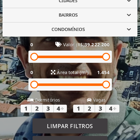
CIDADES
BAIRROS
CONDOMÍNIOS
0
Valor (R$)
39.222.200
0
Área total (m²)
1.454
Dormitórios
Vagas
1
2
3
4
+
1
2
3
4
+
LIMPAR FILTROS