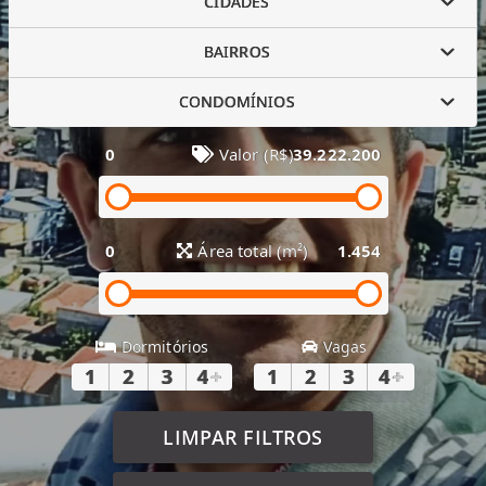
CIDADES
BAIRROS
CONDOMÍNIOS
0
Valor (R$)
39.222.200
0
Área total (m²)
1.454
Dormitórios
Vagas
1
2
3
4
+
1
2
3
4
+
LIMPAR FILTROS