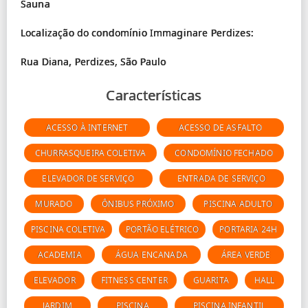
Sauna
Localização do condomínio Immaginare Perdizes:
Características
ACESSO À INTERNET
ACESSO DE ASFALTO
CHURRASQUEIRA COLETIVA
CONDOMÍNIO FECHADO
ELEVADOR DE SERVIÇO
ENTRADA DE SERVIÇO
MURADO
ÔNIBUS PRÓXIMO
PISCINA ADULTO
PISCINA COLETIVA
PORTÃO ELÉTRICO
PORTARIA 24H
ACADEMIA
ÁGUA ENCANADA
ÁREA VERDE
ELEVADOR
FITNESS CENTER
GUARITA
HALL
JARDIM
PISCINA
PISCINA INFANTIL