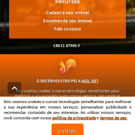
Recursos
Cadastre seu imóvel
Encomende seu imóvel
Fale conosco
CRECI
87590-F
© DESENVOLVIDO PELA
AGIL.NET
Nós usamos cookies e outras tecnologias semelhantes para
melhorar a sua experiência em nossos serviços, personalizar
publicidade e recomendar conteúdo de seu interesse. Ao utilizar
Nós usamos cookies e outras tecnologias semelhantes para melhorar
nossos serviços, você concorda com nossa política de privacidade e
a sua experiência em nossos serviços, personalizar publicidade e
termos de uso.
recomendar conteúdo de seu interesse. Ao utilizar nossos serviços,
você concorda com nossa
política de privacidade
e
termos de uso
.
Política de Privacidade
Termos de uso
ENTENDI