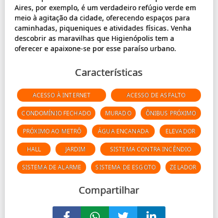
Aires, por exemplo, é um verdadeiro refúgio verde em
meio à agitação da cidade, oferecendo espaços para
caminhadas, piqueniques e atividades físicas. Venha
descobrir as maravilhas que Higienópolis tem a
Características
ACESSO À INTERNET
ACESSO DE ASFALTO
CONDOMÍNIO FECHADO
MURADO
ÔNIBUS PRÓXIMO
PRÓXIMO AO METRÔ
ÁGUA ENCANADA
ELEVADOR
HALL
JARDIM
SISTEMA CONTRA INCÊNDIO
SISTEMA DE ALARME
SISTEMA DE ESGOTO
ZELADOR
Compartilhar