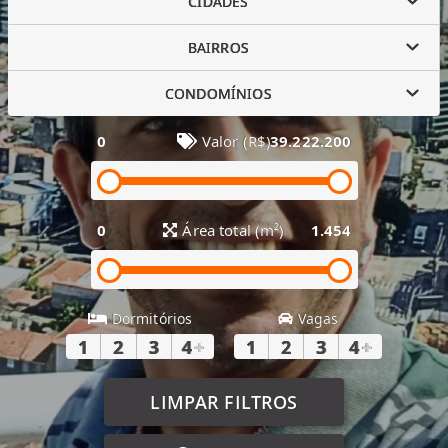
CIDADES
BAIRROS
CONDOMÍNIOS
0
Valor (R$)
39.222.200
0
Área total (m²)
1.454
Dormitórios
Vagas
1
2
3
4
+
1
2
3
4
+
LIMPAR FILTROS