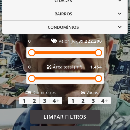
CIDADES
BAIRROS
CONDOMÍNIOS
0
Valor (R$)
39.222.200
0
Área total (m²)
1.454
Dormitórios
Vagas
1
2
3
4
+
1
2
3
4
+
LIMPAR FILTROS