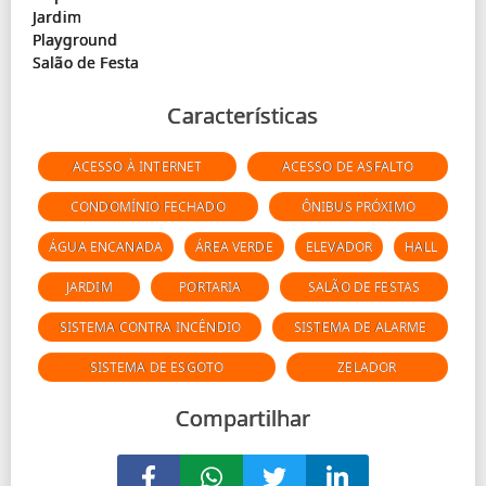
Jardim
Playground
Características
ACESSO À INTERNET
ACESSO DE ASFALTO
CONDOMÍNIO FECHADO
ÔNIBUS PRÓXIMO
ÁGUA ENCANADA
ÁREA VERDE
ELEVADOR
HALL
JARDIM
PORTARIA
SALÃO DE FESTAS
SISTEMA CONTRA INCÊNDIO
SISTEMA DE ALARME
SISTEMA DE ESGOTO
ZELADOR
Compartilhar