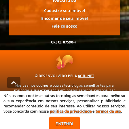
Cadastre seu imóvel
Encomende seu imóvel
Fale conosco
CRECI
87590-F
© DESENVOLVIDO PELA
AGIL.NET
Nós usamos cookies e outras tecnologias semelhantes para
melhorar a sua experiência em nossos serviços, personalizar
publicidade e recomendar conteúdo de seu interesse. Ao utilizar
Nós usamos cookies e outras tecnologias semelhantes para melhorar
nossos serviços, você concorda com nossa política de privacidade e
a sua experiência em nossos serviços, personalizar publicidade e
termos de uso.
recomendar conteúdo de seu interesse. Ao utilizar nossos serviços,
você concorda com nossa
política de privacidade
e
termos de uso
.
Política de Privacidade
Termos de uso
ENTENDI