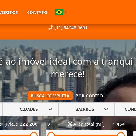
VORITOS
CONTATO
(11) 94748-1601
 ao imóvel ideal com a tranqui
merece!
BUSCA COMPLETA
POR CÓDIGO
CIDADES
BAIRROS
CON
or (R$)
39.222.200
0
Área total (m²)
1.454