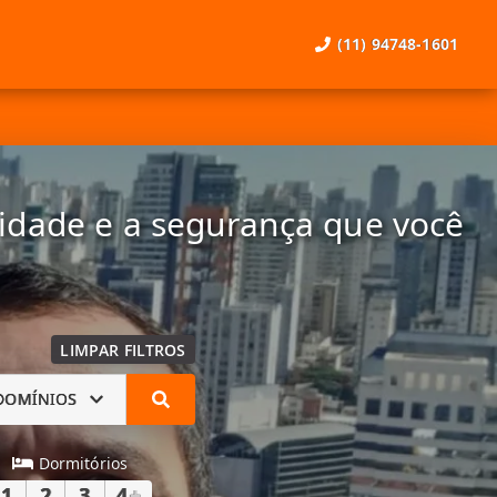
(11) 94748-1601
lidade e a segurança que você
LIMPAR FILTROS
DOMÍNIOS
Dormitórios
1
2
3
4
+