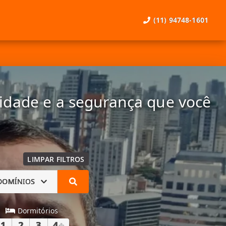
(11) 94748-1601
lidade e a segurança que você
LIMPAR FILTROS
DOMÍNIOS
Dormitórios
1
2
3
4
+