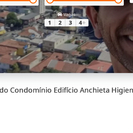
Vagas
1
2
3
4
+
do Condomínio Edifício Anchieta Higie