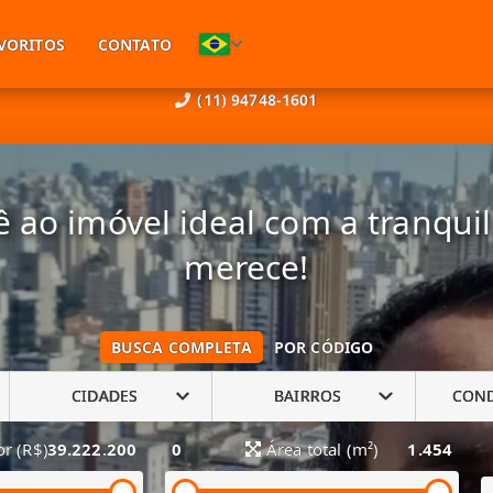
VORITOS
CONTATO
(11) 94748-1601
 ao imóvel ideal com a tranqui
merece!
BUSCA COMPLETA
POR CÓDIGO
CIDADES
BAIRROS
CON
or (R$)
39.222.200
0
Área total (m²)
1.454