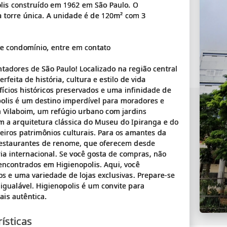
is construído em 1962 em São Paulo. O
 torre única. A unidade é de 120m² com 3
se condomínio, entre em contato
tadores de São Paulo! Localizado na região central
feita de história, cultura e estilo de vida
ícios históricos preservados e uma infinidade de
olis é um destino imperdível para moradores e
ça Vilaboim, um refúgio urbano com jardins
m a arquitetura clássica do Museu do Ipiranga e do
eiros patrimônios culturais. Para os amantes da
 restaurantes de renome, que oferecem desde
ária internacional. Se você gosta de compras, não
 encontrados em Higienopolis. Aqui, você
os e uma variedade de lojas exclusivas. Prepare-se
igualável. Higienopolis é um convite para
ísticas