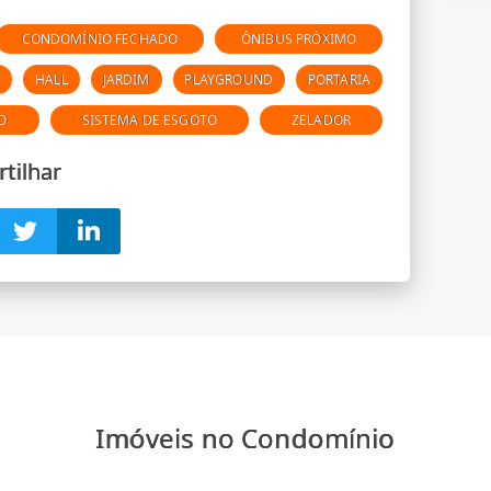
CONDOMÍNIO FECHADO
ÔNIBUS PRÓXIMO
R
HALL
JARDIM
PLAYGROUND
PORTARIA
O
SISTEMA DE ESGOTO
ZELADOR
tilhar
Imóveis no Condomínio