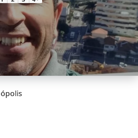
nópolis