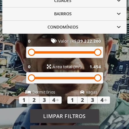
CIDADES
BAIRROS
CONDOMÍNIOS
0
Valor (R$)
39.222.200
0
Área total (m²)
1.454
Dormitórios
Vagas
1
2
3
4
+
1
2
3
4
+
LIMPAR FILTROS