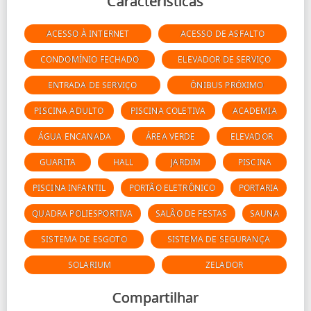
Características
ACESSO À INTERNET
ACESSO DE ASFALTO
CONDOMÍNIO FECHADO
ELEVADOR DE SERVIÇO
ENTRADA DE SERVIÇO
ÔNIBUS PRÓXIMO
PISCINA ADULTO
PISCINA COLETIVA
ACADEMIA
ÁGUA ENCANADA
ÁREA VERDE
ELEVADOR
GUARITA
HALL
JARDIM
PISCINA
PISCINA INFANTIL
PORTÃO ELETRÔNICO
PORTARIA
QUADRA POLIESPORTIVA
SALÃO DE FESTAS
SAUNA
SISTEMA DE ESGOTO
SISTEMA DE SEGURANÇA
SOLARIUM
ZELADOR
Compartilhar