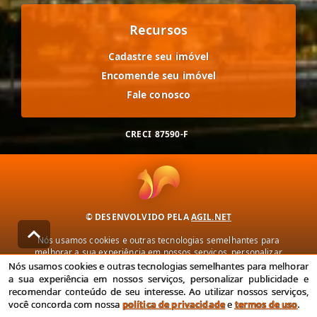
Recursos
Cadastre seu imóvel
Encomende seu imóvel
Fale conosco
CRECI
87590-F
© DESENVOLVIDO PELA
AGIL.NET
Nós usamos cookies e outras tecnologias semelhantes para
melhorar a sua experiência em nossos serviços, personalizar
publicidade e recomendar conteúdo de seu interesse. Ao utilizar
Nós usamos cookies e outras tecnologias semelhantes para melhorar
nossos serviços, você concorda com nossa política de privacidade e
a sua experiência em nossos serviços, personalizar publicidade e
termos de uso.
recomendar conteúdo de seu interesse. Ao utilizar nossos serviços,
você concorda com nossa
política de privacidade
e
termos de uso
.
Política de Privacidade
Termos de uso