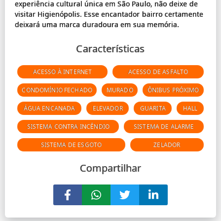
experiência cultural única em São Paulo, não deixe de
visitar Higienópolis. Esse encantador bairro certamente
Características
ACESSO À INTERNET
ACESSO DE ASFALTO
CONDOMÍNIO FECHADO
MURADO
ÔNIBUS PRÓXIMO
ÁGUA ENCANADA
ELEVADOR
GUARITA
HALL
SISTEMA CONTRA INCÊNDIO
SISTEMA DE ALARME
SISTEMA DE ESGOTO
ZELADOR
Compartilhar