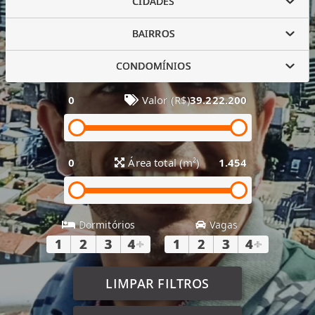
CIDADES
BAIRROS
CONDOMÍNIOS
0
Valor (R$)
39.222.200
0
Área total (m²)
1.454
Dormitórios
Vagas
1
2
3
4
+
1
2
3
4
+
LIMPAR FILTROS