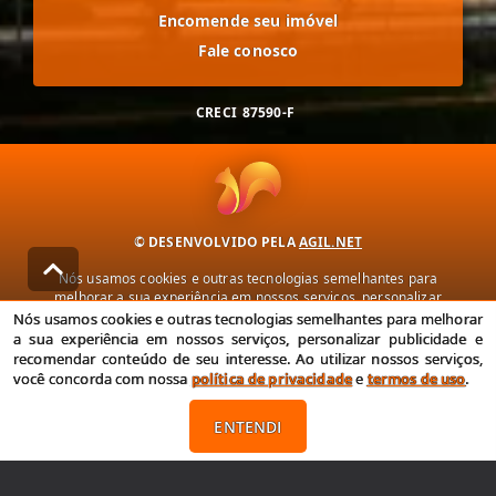
Encomende seu imóvel
Fale conosco
CRECI
87590-F
© DESENVOLVIDO PELA
AGIL.NET
Nós usamos cookies e outras tecnologias semelhantes para
melhorar a sua experiência em nossos serviços, personalizar
publicidade e recomendar conteúdo de seu interesse. Ao utilizar
Nós usamos cookies e outras tecnologias semelhantes para melhorar
nossos serviços, você concorda com nossa política de privacidade e
a sua experiência em nossos serviços, personalizar publicidade e
termos de uso.
recomendar conteúdo de seu interesse. Ao utilizar nossos serviços,
você concorda com nossa
política de privacidade
e
termos de uso
.
Política de Privacidade
Termos de uso
ENTENDI