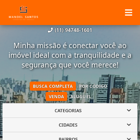
(11) 94748-1601
Minha missão é conectar você ao
imóvel ideal com a tranquilidade e a
segurança que você merece!
BUSCA COMPLETA
POR CÓDIGO
VENDA
ALUGUEL
CATEGORIAS
CIDADES
BAIRROS