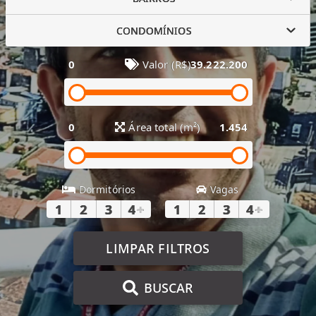
CONDOMÍNIOS
0
Valor (R$)
39.222.200
0
Área total (m²)
1.454
Dormitórios
Vagas
1
2
3
4
+
1
2
3
4
+
LIMPAR FILTROS
BUSCAR