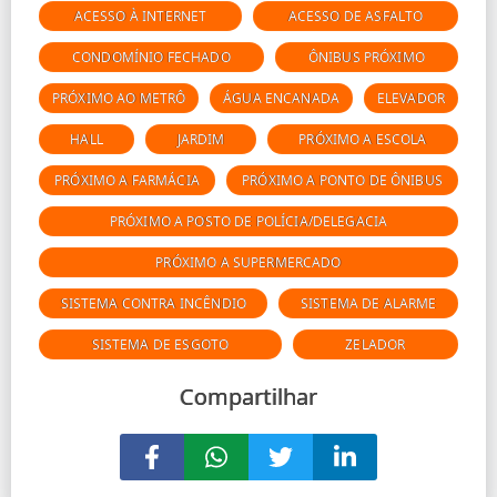
ACESSO À INTERNET
ACESSO DE ASFALTO
CONDOMÍNIO FECHADO
ÔNIBUS PRÓXIMO
PRÓXIMO AO METRÔ
ÁGUA ENCANADA
ELEVADOR
HALL
JARDIM
PRÓXIMO A ESCOLA
PRÓXIMO A FARMÁCIA
PRÓXIMO A PONTO DE ÔNIBUS
PRÓXIMO A POSTO DE POLÍCIA/DELEGACIA
PRÓXIMO A SUPERMERCADO
SISTEMA CONTRA INCÊNDIO
SISTEMA DE ALARME
SISTEMA DE ESGOTO
ZELADOR
Compartilhar