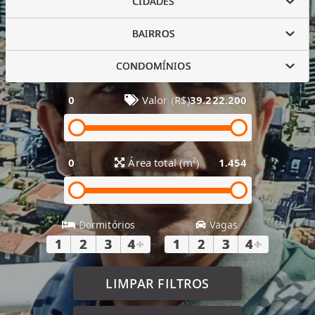
CIDADES
BAIRROS
CONDOMÍNIOS
0
Valor (R$)
39.222.200
0
Área total (m²)
1.454
Dormitórios
Vagas
1
2
3
4
+
1
2
3
4
+
LIMPAR FILTROS