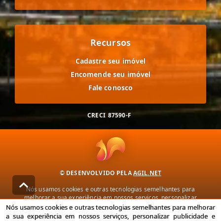
Recursos
Cadastre seu imóvel
Encomende seu imóvel
Fale conosco
CRECI
87590-F
© DESENVOLVIDO PELA
AGIL.NET
Nós usamos cookies e outras tecnologias semelhantes para
melhorar a sua experiência em nossos serviços, personalizar
publicidade e recomendar conteúdo de seu interesse. Ao utilizar
Nós usamos cookies e outras tecnologias semelhantes para melhorar
nossos serviços, você concorda com nossa política de privacidade e
a sua experiência em nossos serviços, personalizar publicidade e