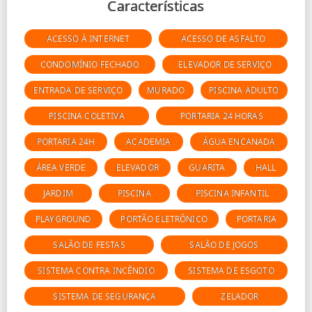
Características
ACESSO À INTERNET
ACESSO DE ASFALTO
CONDOMÍNIO FECHADO
ELEVADOR DE SERVIÇO
ENTRADA DE SERVIÇO
MURADO
PISCINA ADULTO
PISCINA COLETIVA
PORTARIA 24 HORAS
PORTARIA 24H
ACADEMIA
ÁGUA ENCANADA
ÁREA VERDE
ELEVADOR
GUARITA
HALL
JARDIM
PISCINA
PISCINA INFANTIL
PLAYGROUND
PORTÃO ELETRÔNICO
PORTARIA
SALÃO DE FESTAS
SALÃO DE JOGOS
SISTEMA CONTRA INCÊNDIO
SISTEMA DE ESGOTO
SISTEMA DE SEGURANÇA
ZELADOR