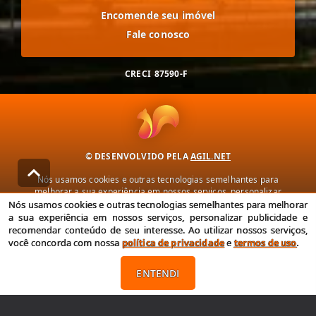
Encomende seu imóvel
Fale conosco
CRECI
87590-F
© DESENVOLVIDO PELA
AGIL.NET
Nós usamos cookies e outras tecnologias semelhantes para
melhorar a sua experiência em nossos serviços, personalizar
publicidade e recomendar conteúdo de seu interesse. Ao utilizar
Nós usamos cookies e outras tecnologias semelhantes para melhorar
nossos serviços, você concorda com nossa política de privacidade e
a sua experiência em nossos serviços, personalizar publicidade e
termos de uso.
recomendar conteúdo de seu interesse. Ao utilizar nossos serviços,
você concorda com nossa
política de privacidade
e
termos de uso
.
Política de Privacidade
Termos de uso
ENTENDI