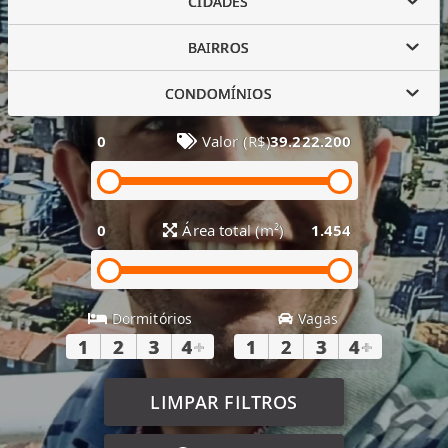
CIDADES
BAIRROS
CONDOMÍNIOS
0
Valor (R$)
39.222.200
0
Área total (m²)
1.454
Dormitórios
Vagas
1
2
3
4
+
1
2
3
4
+
LIMPAR FILTROS