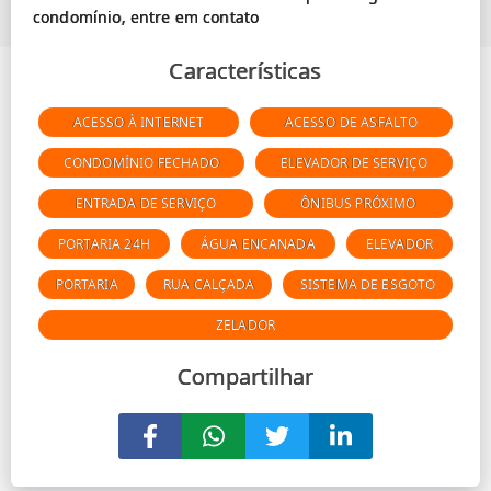
Características
ACESSO À INTERNET
ACESSO DE ASFALTO
CONDOMÍNIO FECHADO
ELEVADOR DE SERVIÇO
ENTRADA DE SERVIÇO
ÔNIBUS PRÓXIMO
PORTARIA 24H
ÁGUA ENCANADA
ELEVADOR
PORTARIA
RUA CALÇADA
SISTEMA DE ESGOTO
ZELADOR
Compartilhar