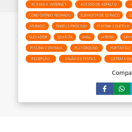
ACESSO À INTERNET
ACESSO DE ASFALTO
CONDOMÍNIO FECHADO
ELEVADOR DE SERVIÇO
E
MURADO
ÔNIBUS PRÓXIMO
PISCINA COLETIVA
ELEVADOR
GUARITA
HALL
JARDIM
LAV
PISCINA COM RAIA
PLAYGROUND
PORTÃO ELE
RECEPÇÃO
SALÃO DE FESTAS
SISTEMA DE
Compar