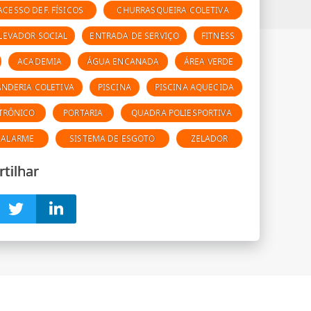
ACESSO DEF. FÍSICOS
CHURRASQUEIRA COLETIVA
LEVADOR SOCIAL
ENTRADA DE SERVIÇO
FITNESS
ACADEMIA
ÁGUA ENCANADA
ÁREA VERDE
ANDERIA COLETIVA
PISCINA
PISCINA AQUECIDA
TRÔNICO
PORTARIA
QUADRA POLIESPORTIVA
 ALARME
SISTEMA DE ESGOTO
ZELADOR
tilhar