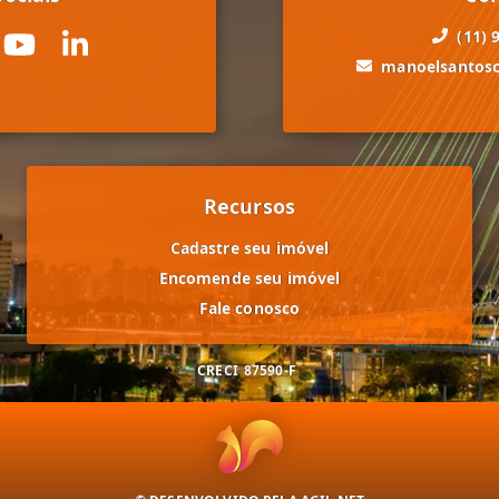
(11) 
manoelsantos
Recursos
Cadastre seu imóvel
Encomende seu imóvel
Fale conosco
CRECI
87590-F