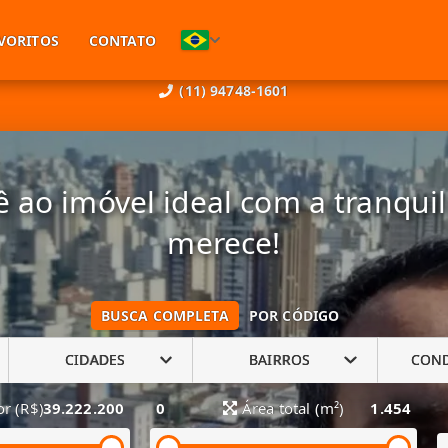
VORITOS
CONTATO
(11) 94748-1601
 ao imóvel ideal com a tranqui
merece!
BUSCA COMPLETA
POR CÓDIGO
CIDADES
BAIRROS
CON
or (R$)
39.222.200
0
Área total (m²)
1.454