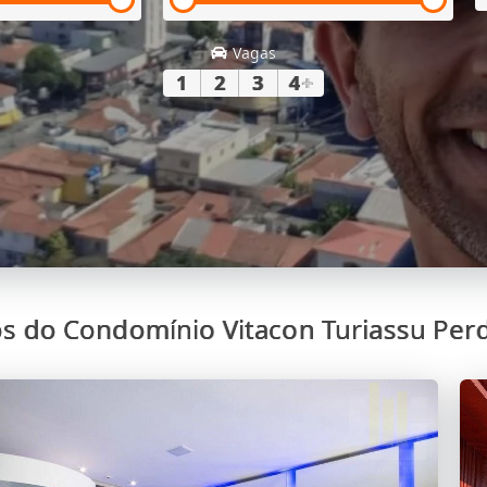
Vagas
1
2
3
4
+
os do Condomínio Vitacon Turiassu Perd