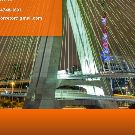
94748-1601
corretor@gmail.com