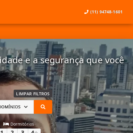
(11) 94748-1601
lidade e a segurança que você
LIMPAR FILTROS
DOMÍNIOS
Dormitórios
1
2
3
4
+