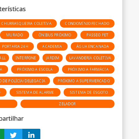
terísticas
CHURRASQUEIRA COLETIVA
CONDOMÍNIO FECHADO
MURADO
ÔNIBUS PRÓXIMO
PASSEO PET
PORTARIA 24H
ACADEMIA
ÁGUA ENCANADA
ALL
INTERFONE
JARDIM
LAVANDERIA COLETIVA
A
PRÓXIMO A ESCOLA
PRÓXIMO A FARMÁCIA
 DE POLÍCIA/DELEGACIA
PRÓXIMO A SUPERMERCADO
O
SISTEMA DE ALARME
SISTEMA DE ESGOTO
ZELADOR
artilhar