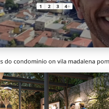
1
2
3
4
+
s do condominio on vila madalena po