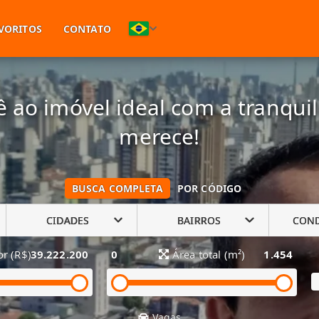
(11) 94748-1601
VORITOS
CONTATO
 ao imóvel ideal com a tranqui
merece!
BUSCA COMPLETA
POR CÓDIGO
CIDADES
BAIRROS
CON
or (R$)
39.222.200
0
Área total (m²)
1.454
Vagas