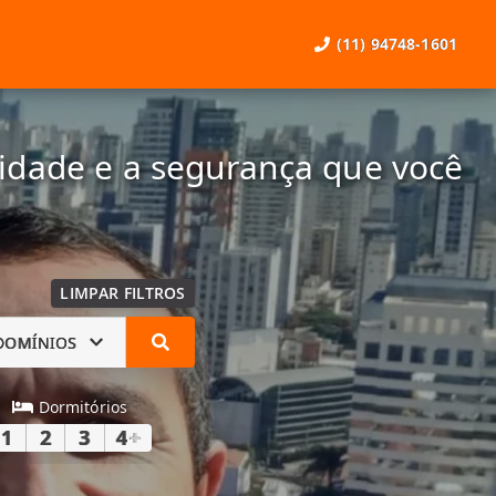
(11) 94748-1601
lidade e a segurança que você
LIMPAR FILTROS
DOMÍNIOS
Dormitórios
1
2
3
4
+