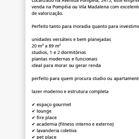
Localizado na Avenida Pompeia, 2415, este empr
venda na Pompéia ou Vila Madalena com excelente 
de valorização.
Perfeito tanto para moradia quanto para investim
unidades versáteis e bem planejadas
20 m² a 89 m²
studios, 1 e 2 dormitórios
plantas modernas e funcionais
ideal para morar ou gerar renda
perfeito para quem procura studio ou apartamento
lazer moderno e estrutura completa
✔ espaço gourmet
✔ lounge
✔ fire place
✔ academia (fitness interno e externo)
✔ lavanderia coletiva
✔ pet place