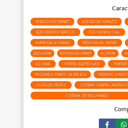
Carac
ACESSO À INTERNET
ACESSO DE ASFALTO
ELEVADOR DE SERVIÇO
ELEVADOR SOCIAL
PORTARIA 24 HORAS
PRÓXIMO AO METRÔ
ELEVADOR
ESPAÇO GOURMET
GUARITA
H
LOUNGE
PORTÃO ELETRÔNICO
PORTARI
PRÓXIMO A PONTO DE ÔNIBUS
PRÓXIMO A POSTO
SALÃO DE FESTAS
SISTEMA CONTRA INCÊNDI
SISTEMA DE SEGURANÇA
Comp