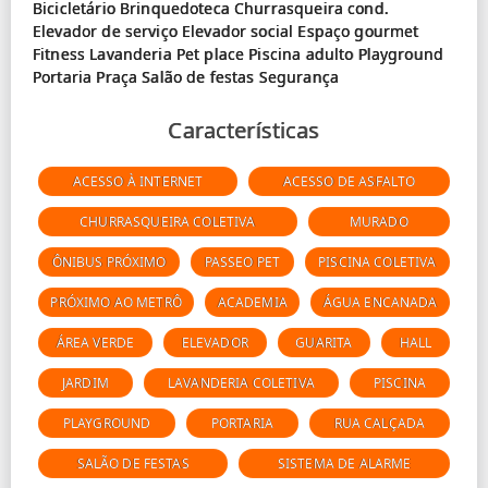
Bicicletário Brinquedoteca Churrasqueira cond.
Elevador de serviço Elevador social Espaço gourmet
Fitness Lavanderia Pet place Piscina adulto Playground
Características
ACESSO À INTERNET
ACESSO DE ASFALTO
CHURRASQUEIRA COLETIVA
MURADO
ÔNIBUS PRÓXIMO
PASSEO PET
PISCINA COLETIVA
PRÓXIMO AO METRÔ
ACADEMIA
ÁGUA ENCANADA
ÁREA VERDE
ELEVADOR
GUARITA
HALL
JARDIM
LAVANDERIA COLETIVA
PISCINA
PLAYGROUND
PORTARIA
RUA CALÇADA
SALÃO DE FESTAS
SISTEMA DE ALARME