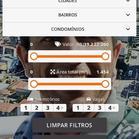
CIDADES
BAIRROS
CONDOMÍNIOS
0
Valor (R$)
39.222.200
0
Área total (m²)
1.454
Dormitórios
Vagas
1
2
3
4
+
1
2
3
4
+
LIMPAR FILTROS