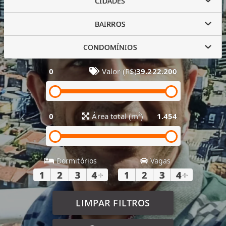
CIDADES
BAIRROS
CONDOMÍNIOS
0
Valor (R$)
39.222.200
0
Área total (m²)
1.454
Dormitórios
Vagas
1
2
3
4
+
1
2
3
4
+
LIMPAR FILTROS