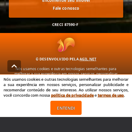
Encomende seu imóvel
Fale conosco
CRECI
87590-F
© DESENVOLVIDO PELA
AGIL.NET
Nós usamos cookies e outras tecnologias semelhantes para
melhorar a sua experiência em nossos serviços, personalizar
publicidade e recomendar conteúdo de seu interesse. Ao utilizar
Nós usamos cookies e outras tecnologias semelhantes para melhorar
nossos serviços, você concorda com nossa política de privacidade e
a sua experiência em nossos serviços, personalizar publicidade e
termos de uso.
recomendar conteúdo de seu interesse. Ao utilizar nossos serviços,
você concorda com nossa
política de privacidade
e
termos de uso
.
Política de Privacidade
Termos de uso
ENTENDI