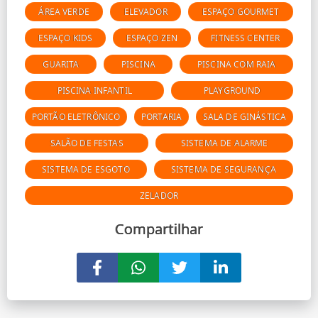
ÁREA VERDE
ELEVADOR
ESPAÇO GOURMET
ESPAÇO KIDS
ESPAÇO ZEN
FITNESS CENTER
GUARITA
PISCINA
PISCINA COM RAIA
PISCINA INFANTIL
PLAYGROUND
PORTÃO ELETRÔNICO
PORTARIA
SALA DE GINÁSTICA
SALÃO DE FESTAS
SISTEMA DE ALARME
SISTEMA DE ESGOTO
SISTEMA DE SEGURANÇA
ZELADOR
Compartilhar