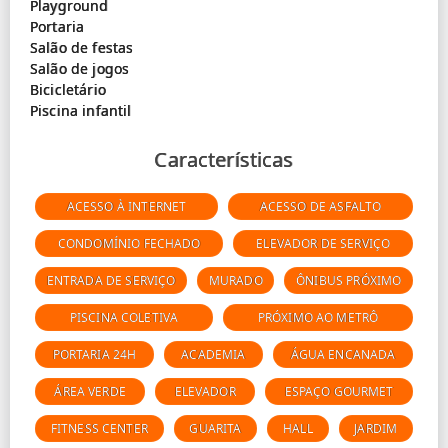
Playground
Portaria
Salão de festas
Salão de jogos
Bicicletário
Características
ACESSO À INTERNET
ACESSO DE ASFALTO
CONDOMÍNIO FECHADO
ELEVADOR DE SERVIÇO
ENTRADA DE SERVIÇO
MURADO
ÔNIBUS PRÓXIMO
PISCINA COLETIVA
PRÓXIMO AO METRÔ
PORTARIA 24H
ACADEMIA
ÁGUA ENCANADA
ÁREA VERDE
ELEVADOR
ESPAÇO GOURMET
FITNESS CENTER
GUARITA
HALL
JARDIM