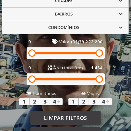
CIDADES
BAIRROS
CONDOMÍNIOS
0
Valor (R$)
39.222.200
0
Área total (m²)
1.454
Dormitórios
Vagas
1
2
3
4
+
1
2
3
4
+
LIMPAR FILTROS