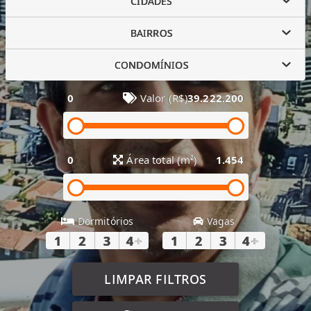
CIDADES
BAIRROS
CONDOMÍNIOS
0
Valor (R$)
39.222.200
0
Área total (m²)
1.454
Dormitórios
Vagas
1
2
3
4
+
1
2
3
4
+
LIMPAR FILTROS