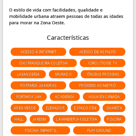
O estilo de vida com facilidades, qualidade e
mobilidade urbana atraem pessoas de todas as idades
Características
ACESSO À INTERNET
ACESSO DE ASFALTO
CHURRASQUEIRA COLETIVA
CIRCUITO DE TV
LAVANDERIA
MURADO
ÔNIBUS PRÓXIMO
PORTARIA 24 HORAS
PRÓXIMO AO METRÔ
PORTARIA 24H
ACADEMIA
ÁGUA ENCANADA
ÁREA VERDE
ELEVADOR
ESPAÇO ZEN
GUARITA
HALL
JARDIM
LAVANDERIA COLETIVA
PISCINA
PISCINA INFANTIL
PLAYGROUND