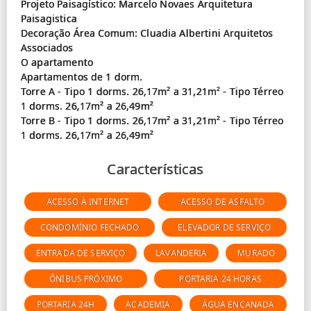
Projeto Paisagístico: Marcelo Novaes Arquitetura
Paisagistica
Decoração Área Comum: Cluadia Albertini Arquitetos
Associados
O apartamento
Apartamentos de 1 dorm.
Torre A - Tipo 1 dorms. 26,17m² a 31,21m² - Tipo Térreo
1 dorms. 26,17m² a 26,49m²
Torre B - Tipo 1 dorms. 26,17m² a 31,21m² - Tipo Térreo
Características
ACESSO À INTERNET
ACESSO DE ASFALTO
CONDOMÍNIO FECHADO
ELEVADOR DE SERVIÇO
ENTRADA DE SERVIÇO
LAVANDERIA
MURADO
ÔNIBUS PRÓXIMO
PORTARIA 24 HORAS
PORTARIA 24H
ACADEMIA
ÁGUA ENCANADA