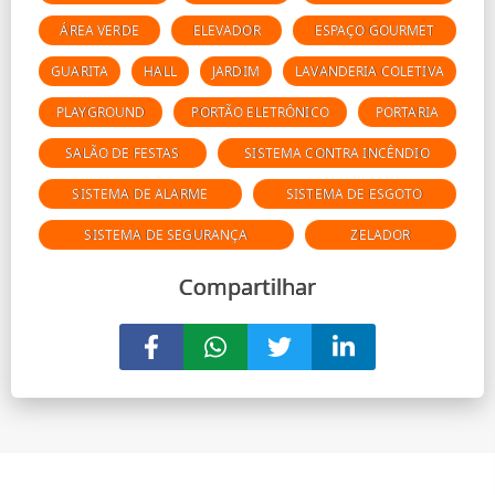
ÁREA VERDE
ELEVADOR
ESPAÇO GOURMET
GUARITA
HALL
JARDIM
LAVANDERIA COLETIVA
PLAYGROUND
PORTÃO ELETRÔNICO
PORTARIA
SALÃO DE FESTAS
SISTEMA CONTRA INCÊNDIO
SISTEMA DE ALARME
SISTEMA DE ESGOTO
SISTEMA DE SEGURANÇA
ZELADOR
Compartilhar