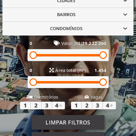
CIDADES
BAIRROS
CONDOMÍNIOS
0
Valor (R$)
39.222.200
0
Área total (m²)
1.454
Dormitórios
Vagas
1
2
3
4
+
1
2
3
4
+
LIMPAR FILTROS