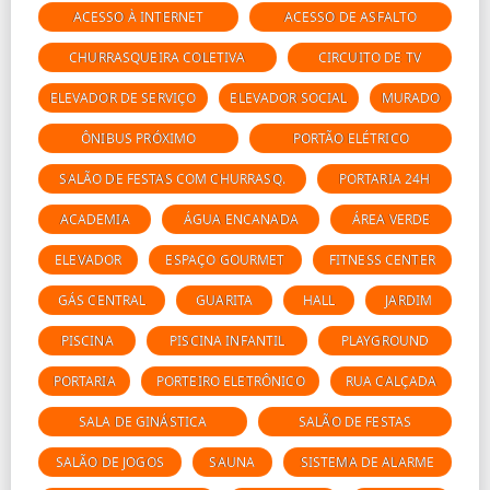
ACESSO À INTERNET
ACESSO DE ASFALTO
CHURRASQUEIRA COLETIVA
CIRCUITO DE TV
ELEVADOR DE SERVIÇO
ELEVADOR SOCIAL
MURADO
ÔNIBUS PRÓXIMO
PORTÃO ELÉTRICO
SALÃO DE FESTAS COM CHURRASQ.
PORTARIA 24H
ACADEMIA
ÁGUA ENCANADA
ÁREA VERDE
ELEVADOR
ESPAÇO GOURMET
FITNESS CENTER
GÁS CENTRAL
GUARITA
HALL
JARDIM
PISCINA
PISCINA INFANTIL
PLAYGROUND
PORTARIA
PORTEIRO ELETRÔNICO
RUA CALÇADA
SALA DE GINÁSTICA
SALÃO DE FESTAS
SALÃO DE JOGOS
SAUNA
SISTEMA DE ALARME