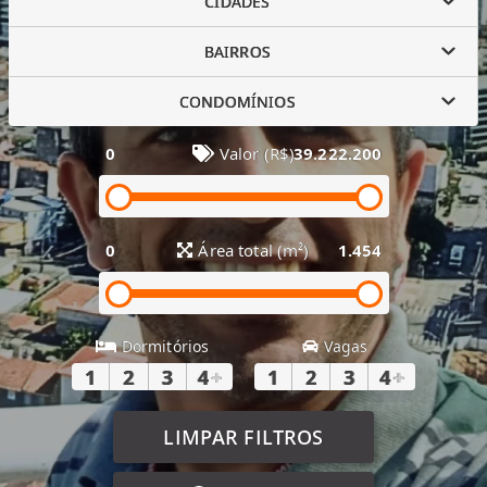
CIDADES
BAIRROS
CONDOMÍNIOS
0
Valor (R$)
39.222.200
0
Área total (m²)
1.454
Dormitórios
Vagas
1
2
3
4
+
1
2
3
4
+
LIMPAR FILTROS