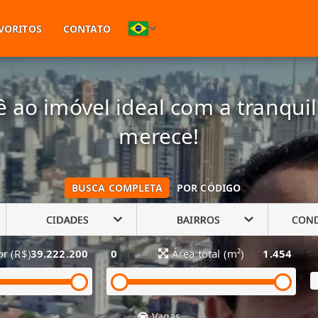
(11) 94748-1601
VORITOS
CONTATO
 ao imóvel ideal com a tranqui
merece!
BUSCA COMPLETA
POR CÓDIGO
CIDADES
BAIRROS
CON
or (R$)
39.222.200
0
Área total (m²)
1.454
Vagas