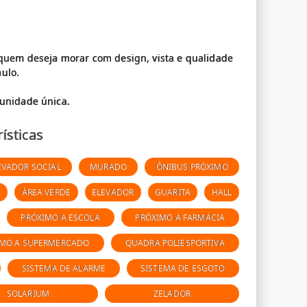
a quem deseja morar com design, vista e qualidade
ulo.
ísticas
EVADOR SOCIAL
MURADO
ÔNIBUS PRÓXIMO
A
ÁREA VERDE
ELEVADOR
GUARITA
HALL
PRÓXIMO A ESCOLA
PRÓXIMO A FARMÁCIA
IMO A SUPERMERCADO
QUADRA POLIESPORTIVA
SISTEMA DE ALARME
SISTEMA DE ESGOTO
SOLARIUM
ZELADOR