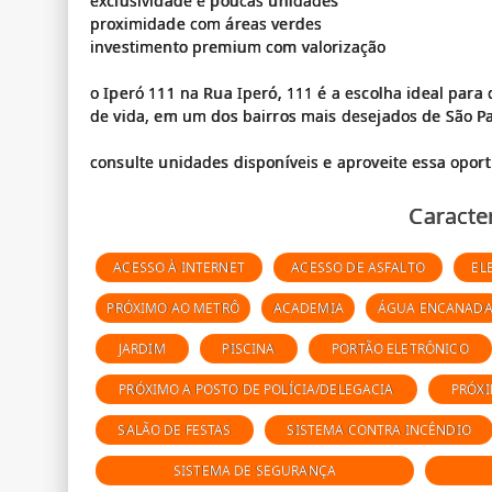
exclusividade e poucas unidades
proximidade com áreas verdes
investimento premium com valorização
o Iperó 111 na Rua Iperó, 111 é a escolha ideal par
de vida, em um dos bairros mais desejados de São Pa
Caracter
ACESSO À INTERNET
ACESSO DE ASFALTO
EL
PRÓXIMO AO METRÔ
ACADEMIA
ÁGUA ENCANAD
JARDIM
PISCINA
PORTÃO ELETRÔNICO
PRÓXIMO A POSTO DE POLÍCIA/DELEGACIA
PRÓX
SALÃO DE FESTAS
SISTEMA CONTRA INCÊNDIO
SISTEMA DE SEGURANÇA