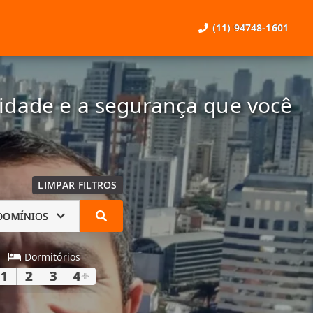
(11) 94748-1601
lidade e a segurança que você
LIMPAR FILTROS
DOMÍNIOS
Dormitórios
1
2
3
4
+