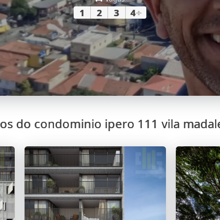
1
2
3
4
+
os do condominio ipero 111 vila mada