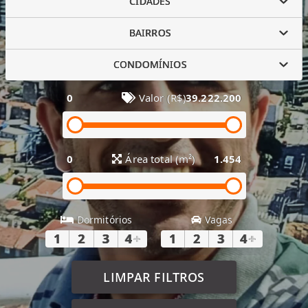
CIDADES
BAIRROS
CONDOMÍNIOS
0
Valor (R$)
39.222.200
0
Área total (m²)
1.454
Dormitórios
Vagas
1
2
3
4
+
1
2
3
4
+
LIMPAR FILTROS