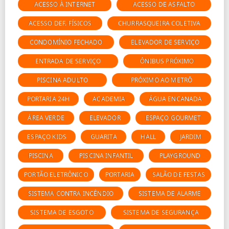
ACESSO À INTERNET
ACESSO DE ASFALTO
ACESSO DEF. FÍSICOS
CHURRASQUEIRA COLETIVA
CONDOMÍNIO FECHADO
ELEVADOR DE SERVIÇO
ENTRADA DE SERVIÇO
ÔNIBUS PRÓXIMO
PISCINA ADULTO
PRÓXIMO AO METRÔ
PORTARIA 24H
ACADEMIA
ÁGUA ENCANADA
ÁREA VERDE
ELEVADOR
ESPAÇO GOURMET
ESPAÇO KIDS
GUARITA
HALL
JARDIM
PISCINA
PISCINA INFANTIL
PLAYGROUND
PORTÃO ELETRÔNICO
PORTARIA
SALÃO DE FESTAS
SISTEMA CONTRA INCÊNDIO
SISTEMA DE ALARME
SISTEMA DE ESGOTO
SISTEMA DE SEGURANÇA