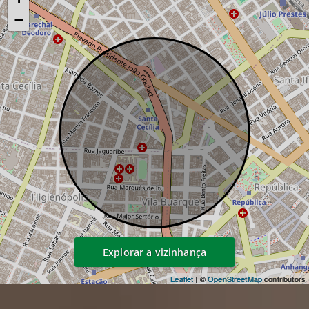
−
Explorar a vizinhança
Leaflet
| ©
OpenStreetMap
contributors