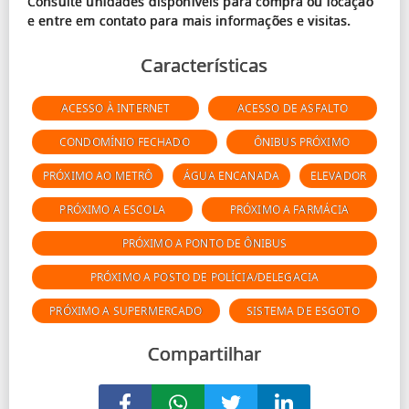
Consulte unidades disponíveis para compra ou locação
Características
ACESSO À INTERNET
ACESSO DE ASFALTO
CONDOMÍNIO FECHADO
ÔNIBUS PRÓXIMO
PRÓXIMO AO METRÔ
ÁGUA ENCANADA
ELEVADOR
PRÓXIMO A ESCOLA
PRÓXIMO A FARMÁCIA
PRÓXIMO A PONTO DE ÔNIBUS
PRÓXIMO A POSTO DE POLÍCIA/DELEGACIA
PRÓXIMO A SUPERMERCADO
SISTEMA DE ESGOTO
Compartilhar