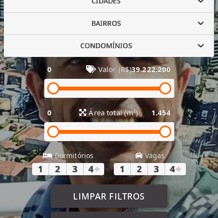
CIDADES
BAIRROS
CONDOMÍNIOS
0
Valor (R$)
39.222.200
0
Área total (m²)
1.454
Dormitórios
Vagas
1
2
3
4
+
1
2
3
4
+
LIMPAR FILTROS