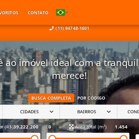
VORITOS
CONTATO
(11) 94748-1601
 ao imóvel ideal com a tranqui
merece!
BUSCA COMPLETA
POR CÓDIGO
CIDADES
BAIRROS
CON
or (R$)
39.222.200
0
Área total (m²)
1.454