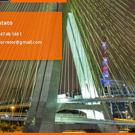
ntato
94748-1601
corretor@gmail.com