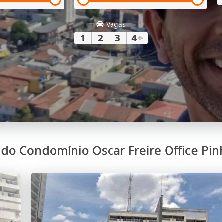
Vagas
1
2
3
4
+
 do Condomínio Oscar Freire Office Pin