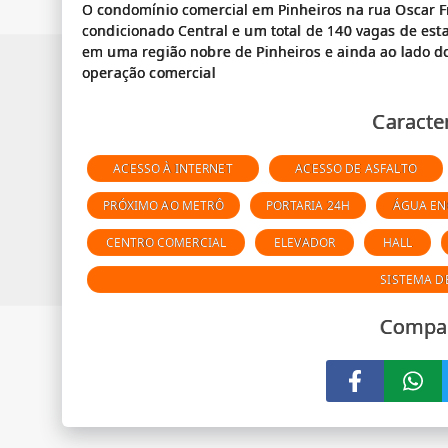
O condomínio comercial em Pinheiros na rua Oscar Fre
condicionado Central e um total de 140 vagas de est
em uma região nobre de Pinheiros e ainda ao lado d
Caracter
ACESSO À INTERNET
ACESSO DE ASFALTO
PRÓXIMO AO METRÔ
PORTARIA 24H
ÁGUA E
CENTRO COMERCIAL
ELEVADOR
HALL
SISTEMA D
Compar