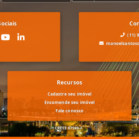
ociais
Co
(11) 
manoelsantos
Recursos
Cadastre seu imóvel
Encomende seu imóvel
Fale conosco
CRECI
87590-F