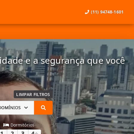
(11) 94748-1601
lidade e a segurança que você
LIMPAR FILTROS
DOMÍNIOS
Dormitórios
1
2
3
4
+