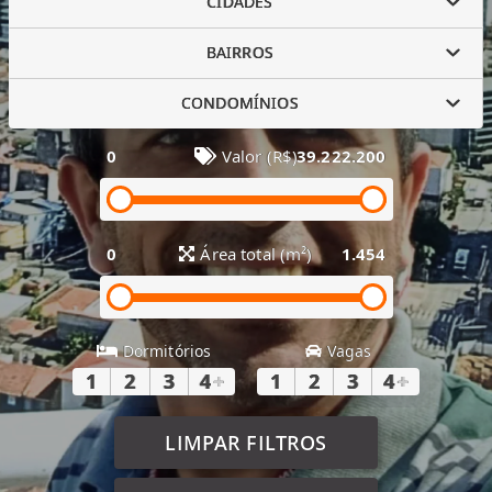
CIDADES
BAIRROS
CONDOMÍNIOS
0
Valor (R$)
39.222.200
0
Área total (m²)
1.454
Dormitórios
Vagas
1
2
3
4
+
1
2
3
4
+
LIMPAR FILTROS