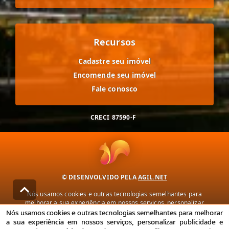
Recursos
Cadastre seu imóvel
Encomende seu imóvel
Fale conosco
CRECI
87590-F
© DESENVOLVIDO PELA
AGIL.NET
Nós usamos cookies e outras tecnologias semelhantes para
melhorar a sua experiência em nossos serviços, personalizar
publicidade e recomendar conteúdo de seu interesse. Ao utilizar
Nós usamos cookies e outras tecnologias semelhantes para melhorar
nossos serviços, você concorda com nossa política de privacidade e
a sua experiência em nossos serviços, personalizar publicidade e
termos de uso.