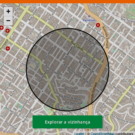
+
−
Explorar a vizinhança
Leaflet
| ©
OpenStreetMap
contributors