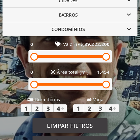
CIDADES
BAIRROS
CONDOMÍNIOS
0
Valor (R$)
39.222.200
0
Área total (m²)
1.454
Dormitórios
Vagas
1
2
3
4
+
1
2
3
4
+
LIMPAR FILTROS