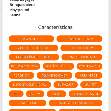
- Brinquedoteca
- Playground
Características
ACESSO À INTERNET
ACESSO DE ASFALTO
ACESSO DEF. FÍSICOS
CIRCUITO DE TV
CONDOMÍNIO FECHADO
ÔNIBUS PRÓXIMO
PISCINA COLETIVA
PORTÃO ELÉTRICO
PORTARIA 24H
ACADEMIA
ÁGUA ENCANADA
ÁREA VERDE
DEPÓSITO INDIVIDUAL
ELEVADOR
GUARITA
HALL
JARDIM
PISCINA
PISCINA INFANTIL
PLAYGROUND
QUADRA POLIESPORTIVA