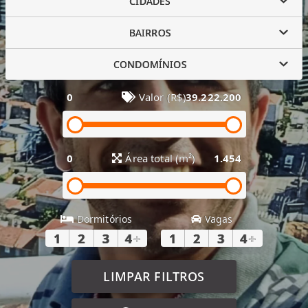
CIDADES
BAIRROS
CONDOMÍNIOS
0
Valor (R$)
39.222.200
0
Área total (m²)
1.454
Dormitórios
Vagas
1
2
3
4
+
1
2
3
4
+
LIMPAR FILTROS