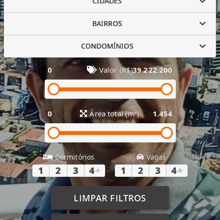
CIDADES
BAIRROS
CONDOMÍNIOS
0
Valor (R$)
39.222.200
0
Área total (m²)
1.454
Dormitórios
Vagas
1
2
3
4
+
1
2
3
4
+
LIMPAR FILTROS