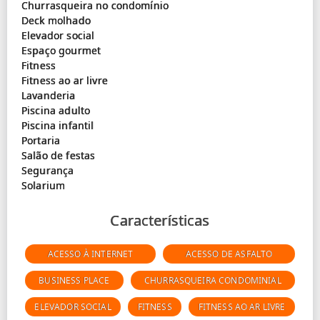
Churrasqueira no condomínio
Deck molhado
Elevador social
Espaço gourmet
Fitness
Fitness ao ar livre
Lavanderia
Piscina adulto
Piscina infantil
Portaria
Salão de festas
Segurança
Características
ACESSO À INTERNET
ACESSO DE ASFALTO
BUSINESS PLACE
CHURRASQUEIRA CONDOMINIAL
ELEVADOR SOCIAL
FITNESS
FITNESS AO AR LIVRE