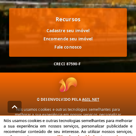
Recursos
Cadastre seu imóvel
Encomende seu imóvel
Fale conosco
CRECI
87590-F
© DESENVOLVIDO PELA
AGIL.NET
Nós usamos cookies e outras tecnologias semelhantes para
melhorar a sua experiência em nossos serviços, personalizar
publicidade e recomendar conteúdo de seu interesse. Ao utilizar
Nós usamos cookies e outras tecnologias semelhantes para melhorar
nossos serviços, você concorda com nossa política de privacidade e
a sua experiência em nossos serviços, personalizar publicidade e
termos de uso.
recomendar conteúdo de seu interesse. Ao utilizar nossos serviços,