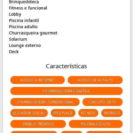
Brinquedoteca
Fitness e funcional
Lobby
Piscina infantil
Piscina adulto
Churrasqueira gourmet
Solarium
Lounge externo
Características
ACESSO À INTERNET
ACESSO DE ASFALTO
CHURRASQUEIRA COLETIVA
CHURRASQUEIRA CONDOMINIAL
CIRCUITO DE TV
ELEVADOR SOCIAL
FIRE PLACE
FITNESS
MURADO
ÔNIBUS PRÓXIMO
PISCINA ADULTO