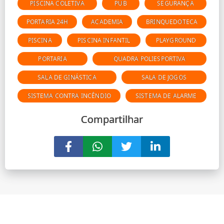
PISCINA COLETIVA
PUB
SEGURANÇA
PORTARIA 24H
ACADEMIA
BRINQUEDOTECA
PISCINA
PISCINA INFANTIL
PLAYGROUND
PORTARIA
QUADRA POLIESPORTIVA
SALA DE GINÁSTICA
SALA DE JOGOS
SISTEMA CONTRA INCÊNDIO
SISTEMA DE ALARME
Compartilhar