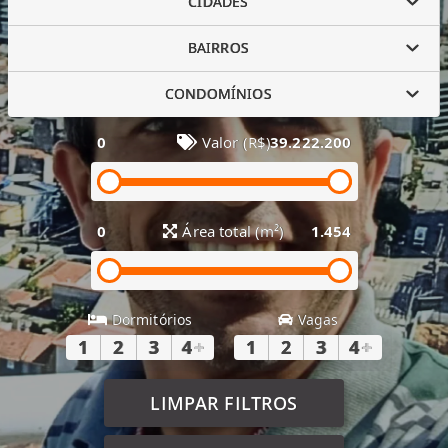
CIDADES
BAIRROS
CONDOMÍNIOS
0
Valor (R$)
39.222.200
0
Área total (m²)
1.454
Dormitórios
Vagas
1
2
3
4
+
1
2
3
4
+
LIMPAR FILTROS