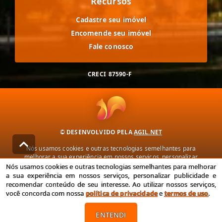
Recursos
Cadastre seu imóvel
Encomende seu imóvel
Fale conosco
CRECI
87590-F
© DESENVOLVIDO PELA
AGIL.NET
Nós usamos cookies e outras tecnologias semelhantes para
melhorar a sua experiência em nossos serviços, personalizar
publicidade e recomendar conteúdo de seu interesse. Ao utilizar
Nós usamos cookies e outras tecnologias semelhantes para melhorar
nossos serviços, você concorda com nossa política de privacidade e
a sua experiência em nossos serviços, personalizar publicidade e
termos de uso.
recomendar conteúdo de seu interesse. Ao utilizar nossos serviços,
você concorda com nossa
política de privacidade
e
termos de uso
.
Política de Privacidade
Termos de uso
ENTENDI