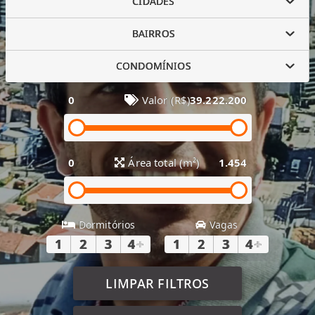
CIDADES
BAIRROS
CONDOMÍNIOS
0
Valor (R$)
39.222.200
0
Área total (m²)
1.454
Dormitórios
Vagas
1
2
3
4
+
1
2
3
4
+
LIMPAR FILTROS