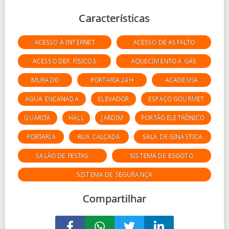
Características
ACESSO À INTERNET
ACESSO DE ASFALTO
ACESSO DEF. FÍSICOS
AQUECIMENTO À GÁS
MURADO
PORTARIA 24H
ACADEMIA
ÁGUA ENCANADA
ELEVADOR
ESPAÇO GOURMET
GUARITA
HALL
JARDIM
PORTÃO ELETRÔNICO
PORTARIA
RUA CALÇADA
SALA DE GINÁSTICA
SALÃO DE FESTAS
SISTEMA DE ESGOTO
SISTEMA DE SEGURANÇA
Compartilhar