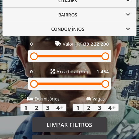
CIDADES
BAIRROS
CONDOMÍNIOS
0
Valor (R$)
39.222.200
0
Área total (m²)
1.454
Dormitórios
Vagas
1
2
3
4
+
1
2
3
4
+
LIMPAR FILTROS