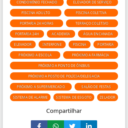
CONDOMÍNIO FECHADO
ELEVADOR DE SERVIÇO
PISCINA ADULTO
PISCINA COLETIVA
PORTARIA 24 HORAS
TERRAÇO COLETIVO
PORTARIA 24H
ACADEMIA
ÁGUA ENCANADA
ELEVADOR
INTERFONE
PISCINA
PORTARIA
PRÓXIMO A ESCOLA
PRÓXIMO A FARMÁCIA
PRÓXIMO A PONTO DE ÔNIBUS
PRÓXIMO A POSTO DE POLÍCIA/DELEGACIA
PRÓXIMO A SUPERMERCADO
SALÃO DE FESTAS
SISTEMA DE ALARME
SISTEMA DE ESGOTO
ZELADOR
Compartilhar