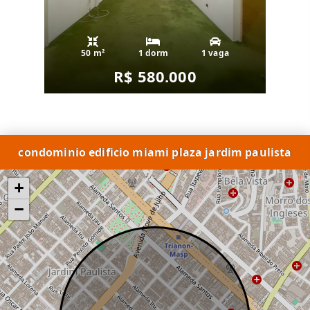
50 m²
1 dorm
1 vaga
R$ 580.000
condominio edificio miami plaza jardim paulista
+
−