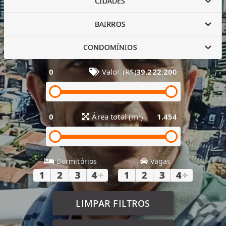
CIDADES
BAIRROS
CONDOMÍNIOS
0
Valor (R$)
39.222.200
0
Área total (m²)
1.454
Dormitórios
Vagas
1
2
3
4
+
1
2
3
4
+
LIMPAR FILTROS