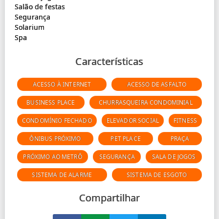
Salão de festas
Segurança
Solarium
Características
ACESSO À INTERNET
ACESSO DE ASFALTO
BUSINESS PLACE
CHURRASQUEIRA CONDOMINIAL
CONDOMÍNIO FECHADO
ELEVADOR SOCIAL
FITNESS
ÔNIBUS PRÓXIMO
PET PLACE
PRAÇA
PRÓXIMO AO METRÔ
SEGURANÇA
SALA DE JOGOS
SISTEMA DE ALARME
SISTEMA DE ESGOTO
Compartilhar