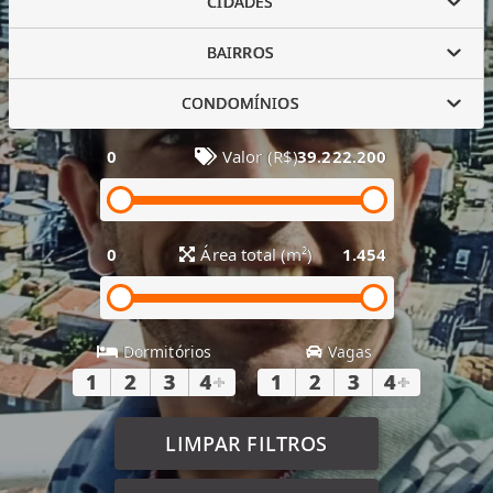
CIDADES
BAIRROS
CONDOMÍNIOS
0
Valor (R$)
39.222.200
0
Área total (m²)
1.454
Dormitórios
Vagas
1
2
3
4
+
1
2
3
4
+
LIMPAR FILTROS