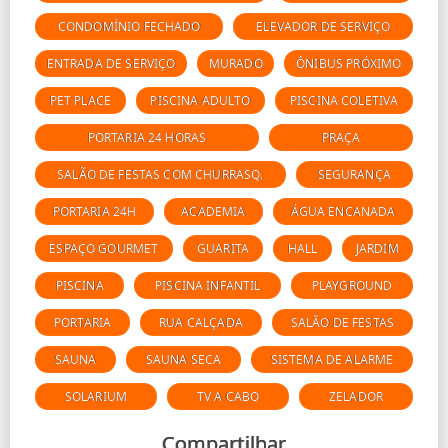
CONDOMÍNIO FECHADO
ELEVADOR DE SERVIÇO
ENTRADA DE SERVIÇO
MURADO
ÔNIBUS PRÓXIMO
PET PLACE
PISCINA ADULTO
PISCINA COLETIVA
PORTARIA 24 HORAS
PRAÇA
SALÃO DE FESTAS COM CHURRASQ.
SEGURANÇA
PORTARIA 24H
ACADEMIA
ÁGUA ENCANADA
ESPAÇO GOURMET
GUARITA
HALL
JARDIM
PISCINA
PISCINA INFANTIL
PLAYGROUND
PORTARIA
RUA CALÇADA
SALÃO DE FESTAS
SAUNA
SAUNA SECA
SISTEMA DE ALARME
SOLARIUM
TV A CABO
ZELADOR
Compartilhar