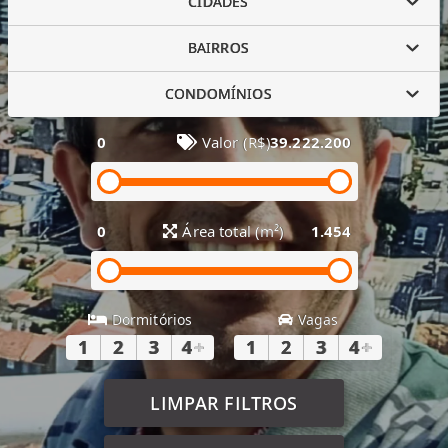
CIDADES
BAIRROS
CONDOMÍNIOS
0
Valor (R$)
39.222.200
0
Área total (m²)
1.454
Dormitórios
Vagas
1
2
3
4
+
1
2
3
4
+
LIMPAR FILTROS