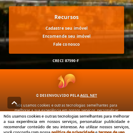
Recursos
Cadastre seu imóvel
Encomende seu imóvel
Fale conosco
CRECI
87590-F
© DESENVOLVIDO PELA
AGIL.NET
Nós usamos cookies e outras tecnologias semelhantes para
melhorar a sua experiência em nossos serviços, personalizar
publicidade e recomendar conteúdo de seu interesse. Ao utilizar
Nós usamos cookies e outras tecnologias semelhantes para melhorar
nossos serviços, você concorda com nossa política de privacidade e
a sua experiência em nossos serviços, personalizar publicidade e
termos de uso.
recomendar conteúdo de seu interesse. Ao utilizar nossos serviços,
você concorda com nossa
política de privacidade
e
termos de uso
.