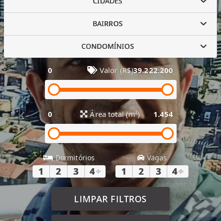
CIDADES
BAIRROS
CONDOMÍNIOS
0
Valor (R$)
39.222.200
0
Área total (m²)
1.454
Dormitórios
Vagas
1
2
3
4
+
1
2
3
4
+
LIMPAR FILTROS