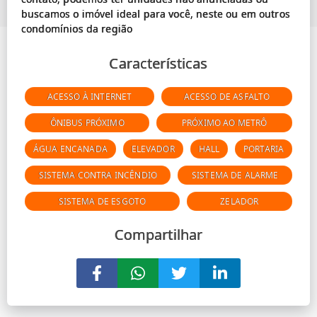
buscamos o imóvel ideal para você, neste ou em outros
Características
ACESSO À INTERNET
ACESSO DE ASFALTO
ÔNIBUS PRÓXIMO
PRÓXIMO AO METRÔ
ÁGUA ENCANADA
ELEVADOR
HALL
PORTARIA
SISTEMA CONTRA INCÊNDIO
SISTEMA DE ALARME
SISTEMA DE ESGOTO
ZELADOR
Compartilhar