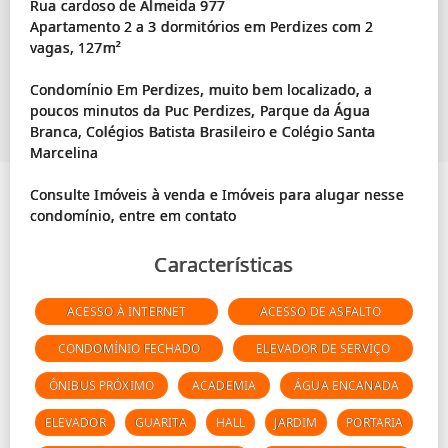
Rua cardoso de Almeida 977
Apartamento 2 a 3 dormitórios em Perdizes com 2
vagas, 127m²
Condomínio Em Perdizes, muito bem localizado, a
poucos minutos da Puc Perdizes, Parque da Água
Branca, Colégios Batista Brasileiro e Colégio Santa
Marcelina
Consulte Imóveis à venda e Imóveis para alugar nesse
Características
ACESSO À INTERNET
ACESSO DE ASFALTO
CONDOMÍNIO FECHADO
ELEVADOR DE SERVIÇO
ÔNIBUS PRÓXIMO
ACADEMIA
ÁGUA ENCANADA
ELEVADOR
GUARITA
HALL
JARDIM
PORTARIA