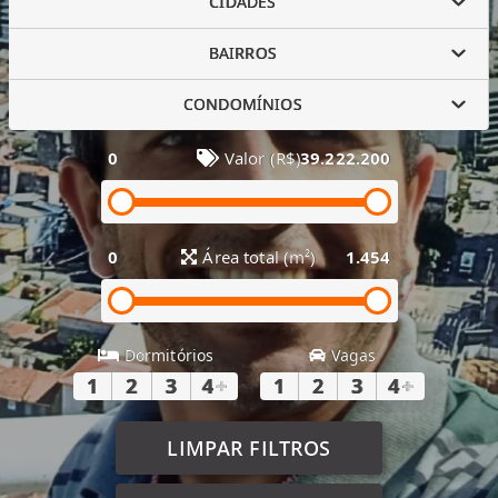
CIDADES
BAIRROS
CONDOMÍNIOS
0
Valor (R$)
39.222.200
0
Área total (m²)
1.454
Dormitórios
Vagas
1
2
3
4
+
1
2
3
4
+
LIMPAR FILTROS