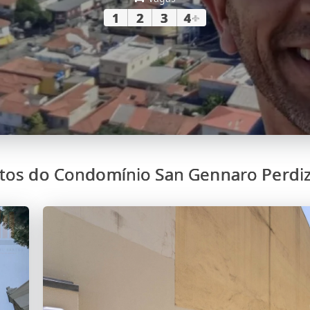
1
2
3
4
+
tos do Condomínio San Gennaro Perdi