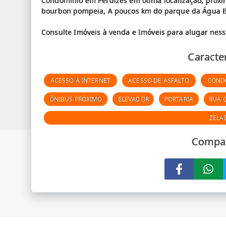
Condomínio em Perdizes em ótima localização, próx
bourbon pompeia, A poucos km do parque da Água 
Caracter
ACESSO À INTERNET
ACESSO DE ASFALTO
COND
ÔNIBUS PRÓXIMO
ELEVADOR
PORTARIA
RUA 
ZELA
Compar