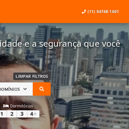
(11) 94748-1601
lidade e a segurança que você
LIMPAR FILTROS
DOMÍNIOS
Dormitórios
1
2
3
4
+