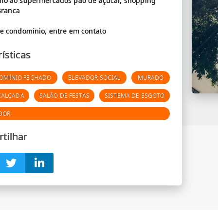
imo ao supermercados pão de açúcar, shopping
Branca
ísticas
OMÍNIO FECHADO
ELEVADOR SOCIAL
MURADO
CALÇADA
SALÃO DE FESTAS
SISTEMA DE ESGOTO
DOR
tilhar