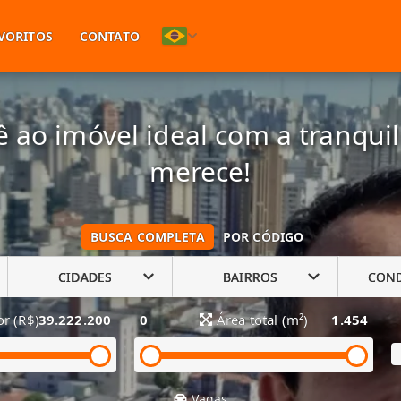
(11) 94748-1601
VORITOS
CONTATO
 ao imóvel ideal com a tranqui
merece!
BUSCA COMPLETA
POR CÓDIGO
CIDADES
BAIRROS
CON
or (R$)
39.222.200
0
Área total (m²)
1.454
Vagas