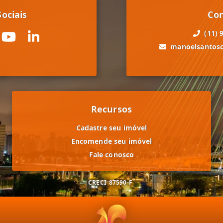
ociais
Co
(11) 
manoelsantos
Recursos
Cadastre seu imóvel
Encomende seu imóvel
Fale conosco
CRECI
87590-F