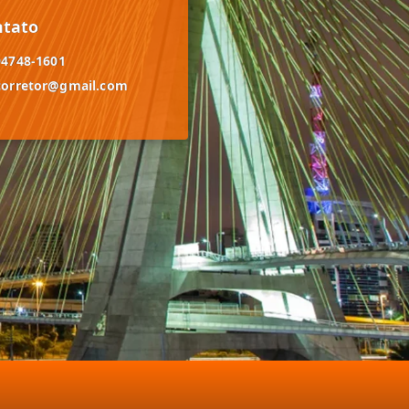
ntato
94748-1601
corretor@gmail.com