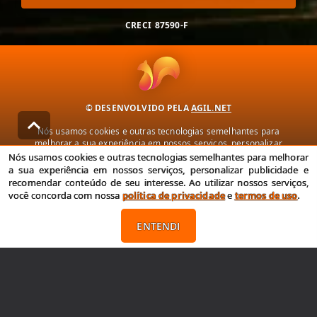
CRECI
87590-F
© DESENVOLVIDO PELA
AGIL.NET
Nós usamos cookies e outras tecnologias semelhantes para
melhorar a sua experiência em nossos serviços, personalizar
publicidade e recomendar conteúdo de seu interesse. Ao utilizar
Nós usamos cookies e outras tecnologias semelhantes para melhorar
nossos serviços, você concorda com nossa política de privacidade e
a sua experiência em nossos serviços, personalizar publicidade e
termos de uso.
recomendar conteúdo de seu interesse. Ao utilizar nossos serviços,
você concorda com nossa
política de privacidade
e
termos de uso
.
Política de Privacidade
Termos de uso
ENTENDI