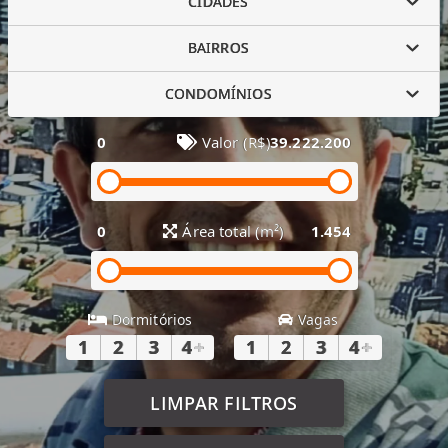
CIDADES
BAIRROS
CONDOMÍNIOS
0
Valor (R$)
39.222.200
0
Área total (m²)
1.454
Dormitórios
Vagas
1
2
3
4
+
1
2
3
4
+
LIMPAR FILTROS