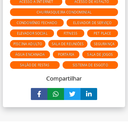
ACESSO À INTERNET
ACESSO DE ASFALTO
CHURRASQUEIRA CONDOMINIAL
CONDOMÍNIO FECHADO
ELEVADOR DE SERVIÇO
ELEVADOR SOCIAL
FITNESS
PET PLACE
PISCINA ADULTO
SALA DE REUNIÕES
SEGURANÇA
ÁGUA ENCANADA
PORTARIA
SALA DE JOGOS
SALÃO DE FESTAS
SISTEMA DE ESGOTO
Compartilhar