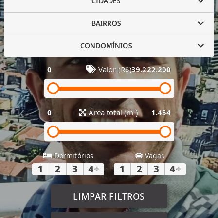
CIDADES
BAIRROS
CONDOMÍNIOS
0
Valor (R$)
39.222.200
0
Área total (m²)
1.454
Dormitórios
Vagas
1
2
3
4
+
1
2
3
4
+
LIMPAR FILTROS