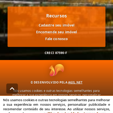
Recursos
Cadastre seu imóvel
Encomende seu imóvel
Fale conosco
CRECI
87590-F
© DESENVOLVIDO PELA
AGIL.NET
Nós usamos cookies e outras tecnologias semelhantes para
melhorar a sua experiência em nossos serviços, personalizar
publicidade e recomendar conteúdo de seu interesse. Ao utilizar
Nós usamos cookies e outras tecnologias semelhantes para melhorar
nossos serviços, você concorda com nossa política de privacidade e
a sua experiência em nossos serviços, personalizar publicidade e
termos de uso.
recomendar conteúdo de seu interesse. Ao utilizar nossos serviços,