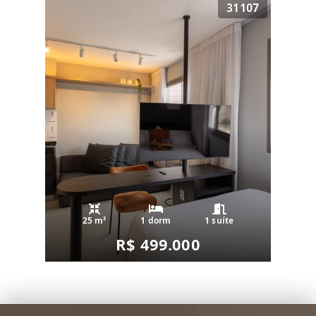
31107
25 m²
1 dorm
1 suíte
R$ 499.000