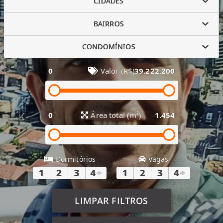
CIDADES
BAIRROS
CONDOMÍNIOS
0
Valor (R$)
39.222.200
0
Área total (m²)
1.454
Dormitórios
Vagas
1
2
3
4
+
1
2
3
4
+
LIMPAR FILTROS