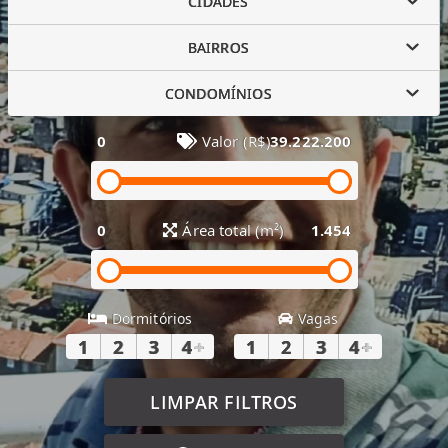
CIDADES
BAIRROS
CONDOMÍNIOS
0
Valor (R$)
39.222.200
0
Área total (m²)
1.454
Dormitórios
Vagas
1
2
3
4
+
1
2
3
4
+
LIMPAR FILTROS