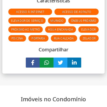
Características
ACESSO À INTERNET
ACESSO DE ASFALTO
ELEVADOR DE SERVIÇO
MURADO
ÔNIBUS PRÓXIMO
PRÓXIMO AO METRÔ
ÁGUA ENCANADA
ELEVADOR
PISCINA
PORTARIA
RUA CALÇADA
ZELADOR
Compartilhar
Imóveis no Condomínio