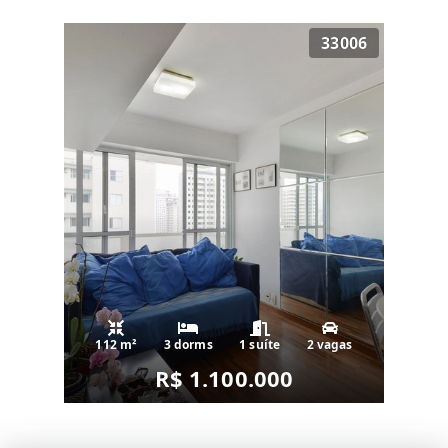
33006
112 m²
3 dorms
1 suíte
2 vagas
R$ 1.100.000