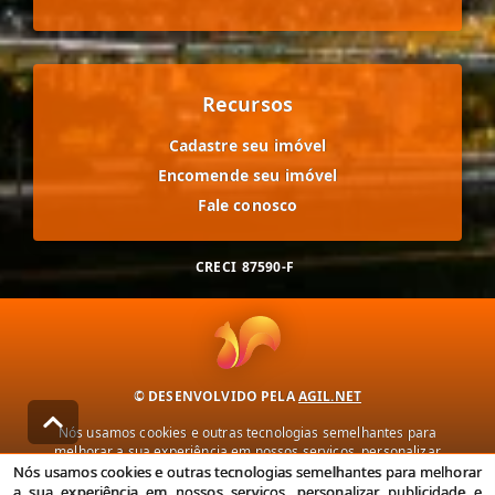
Recursos
Cadastre seu imóvel
Encomende seu imóvel
Fale conosco
CRECI
87590-F
© DESENVOLVIDO PELA
AGIL.NET
Nós usamos cookies e outras tecnologias semelhantes para
melhorar a sua experiência em nossos serviços, personalizar
publicidade e recomendar conteúdo de seu interesse. Ao utilizar
Nós usamos cookies e outras tecnologias semelhantes para melhorar
nossos serviços, você concorda com nossa política de privacidade e
a sua experiência em nossos serviços, personalizar publicidade e