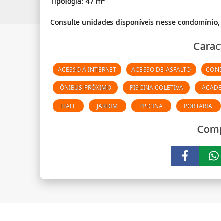
Tipologia: 47 m²
Carac
ACESSO À INTERNET
ACESSO DE ASFALTO
CON
ÔNIBUS PRÓXIMO
PISCINA COLETIVA
ACAD
HALL
JARDIM
PISCINA
PORTARIA
Comp