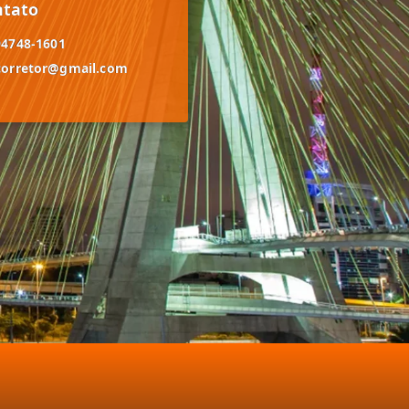
ntato
94748-1601
corretor@gmail.com