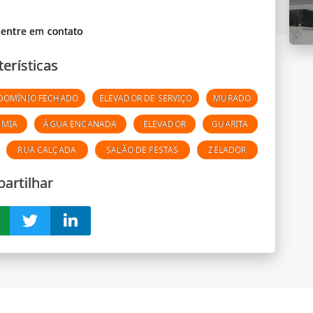
terísticas
DOMÍNIO FECHADO
ELEVADOR DE SERVIÇO
MURADO
EMIA
ÁGUA ENCANADA
ELEVADOR
GUARITA
RUA CALÇADA
SALÃO DE FESTAS
ZELADOR
artilhar