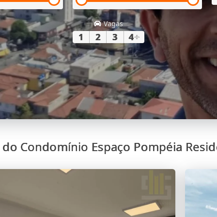
Vagas
1
2
3
4
+
 do Condomínio Espaço Pompéia Resid