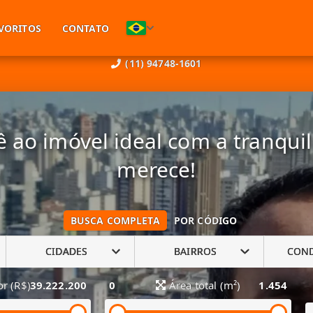
VORITOS
CONTATO
(11) 94748-1601
 ao imóvel ideal com a tranqui
merece!
BUSCA COMPLETA
POR CÓDIGO
CIDADES
BAIRROS
CON
or (R$)
39.222.200
0
Área total (m²)
1.454