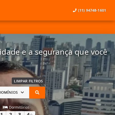
(11) 94748-1601
lidade e a segurança que você
LIMPAR FILTROS
DOMÍNIOS
Dormitórios
1
2
3
4
+