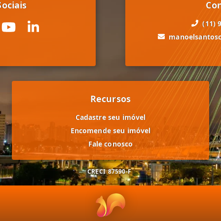
ociais
Co
(11) 
manoelsantos
Recursos
Cadastre seu imóvel
Encomende seu imóvel
Fale conosco
CRECI
87590-F