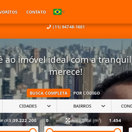
VORITOS
CONTATO
(11) 94748-1601
 ao imóvel ideal com a tranqui
merece!
BUSCA COMPLETA
POR CÓDIGO
CIDADES
BAIRROS
CON
or (R$)
39.222.200
0
Área total (m²)
1.454