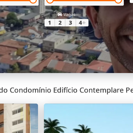
Vagas
1
2
3
4
+
do Condomínio Edifício Contemplare P