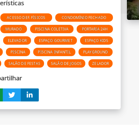
erísticas
ACESSO DEF. FÍSICOS
CONDOMÍNIO FECHADO
MURADO
PISCINA COLETIVA
PORTARIA 24H
ELEVADOR
ESPAÇO GOURMET
ESPAÇO KIDS
PISCINA
PISCINA INFANTIL
PLAYGROUND
SALÃO DE FESTAS
SALÃO DE JOGOS
ZELADOR
rtilhar