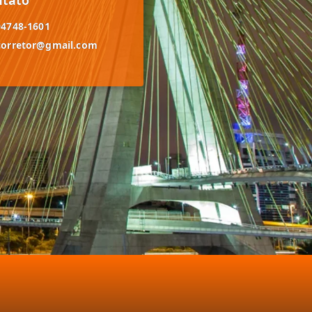
94748-1601
corretor@gmail.com