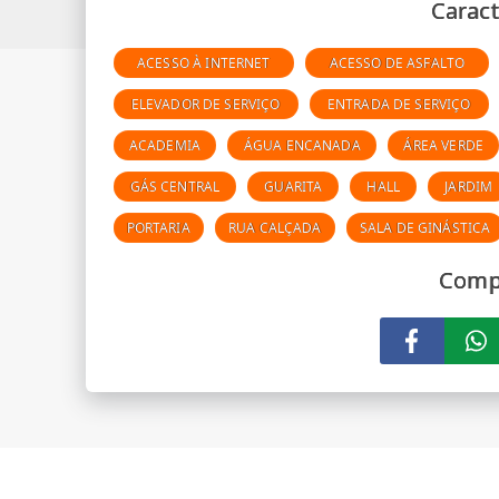
Caract
ACESSO À INTERNET
ACESSO DE ASFALTO
ELEVADOR DE SERVIÇO
ENTRADA DE SERVIÇO
ACADEMIA
ÁGUA ENCANADA
ÁREA VERDE
GÁS CENTRAL
GUARITA
HALL
JARDIM
PORTARIA
RUA CALÇADA
SALA DE GINÁSTICA
Compa