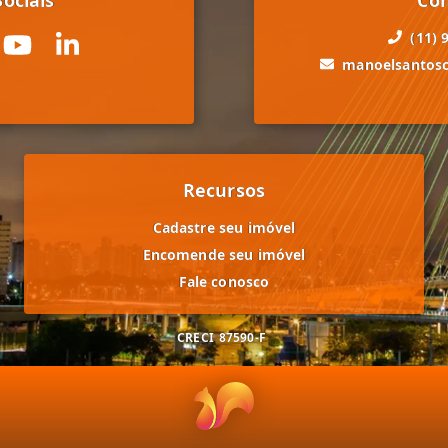
(11) 
manoelsantos
Recursos
Cadastre seu imóvel
Encomende seu imóvel
Fale conosco
CRECI
87590-F