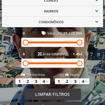
CIDADES
BAIRROS
CONDOMÍNIOS
0
Valor (R$)
39.222.200
0
Área total (m²)
1.454
Dormitórios
Vagas
1
2
3
4
+
1
2
3
4
+
LIMPAR FILTROS