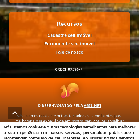
Recursos
Cadastre seu imóvel
Encomende seu imóvel
Fale conosco
CRECI
87590-F
© DESENVOLVIDO PELA
AGIL.NET
Nós usamos cookies e outras tecnologias semelhantes para
melhorar a sua experiência em nossos serviços, personalizar
publicidade e recomendar conteúdo de seu interesse. Ao utilizar
Nós usamos cookies e outras tecnologias semelhantes para melhorar
nossos serviços, você concorda com nossa política de privacidade e
a sua experiência em nossos serviços, personalizar publicidade e
termos de uso.
recomendar conteúdo de seu interesse. Ao utilizar nossos serviços,