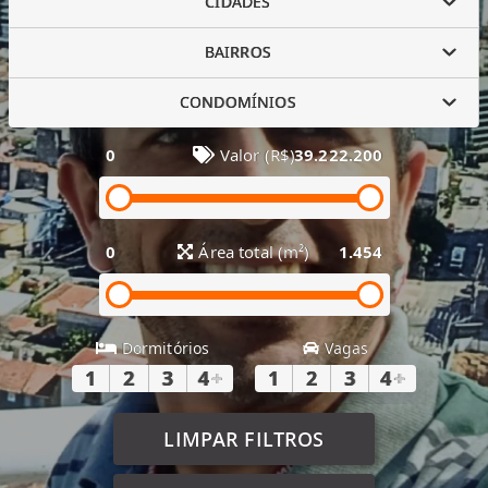
CIDADES
BAIRROS
CONDOMÍNIOS
0
Valor (R$)
39.222.200
0
Área total (m²)
1.454
Dormitórios
Vagas
1
2
3
4
+
1
2
3
4
+
LIMPAR FILTROS