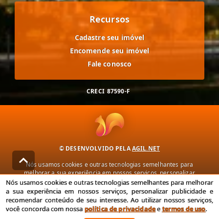
Recursos
Cadastre seu imóvel
Encomende seu imóvel
Fale conosco
CRECI
87590-F
© DESENVOLVIDO PELA
AGIL.NET
Nós usamos cookies e outras tecnologias semelhantes para
melhorar a sua experiência em nossos serviços, personalizar
publicidade e recomendar conteúdo de seu interesse. Ao utilizar
Nós usamos cookies e outras tecnologias semelhantes para melhorar
nossos serviços, você concorda com nossa política de privacidade e
a sua experiência em nossos serviços, personalizar publicidade e
termos de uso.
recomendar conteúdo de seu interesse. Ao utilizar nossos serviços,
você concorda com nossa
política de privacidade
e
termos de uso
.
Política de Privacidade
Termos de uso