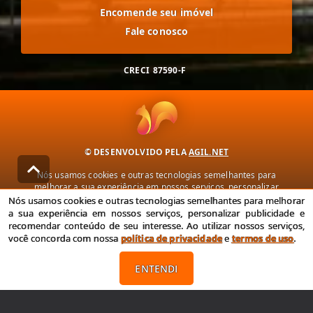
Encomende seu imóvel
Fale conosco
CRECI
87590-F
© DESENVOLVIDO PELA
AGIL.NET
Nós usamos cookies e outras tecnologias semelhantes para
melhorar a sua experiência em nossos serviços, personalizar
publicidade e recomendar conteúdo de seu interesse. Ao utilizar
Nós usamos cookies e outras tecnologias semelhantes para melhorar
nossos serviços, você concorda com nossa política de privacidade e
a sua experiência em nossos serviços, personalizar publicidade e
termos de uso.
recomendar conteúdo de seu interesse. Ao utilizar nossos serviços,
você concorda com nossa
política de privacidade
e
termos de uso
.
Política de Privacidade
Termos de uso
ENTENDI