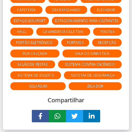
CAFETERIA
DECK MOLHADO
ELEVADOR
ESPAÇO GOURMET
ESTACIONAMENTO PARA VISITANTES
HALL
LAVANDERIA COLETIVA
PISCINA
PORTÃO ELETRÔNICO
PORTARIA
RECEPÇÃO
RUA CALÇADA
SALA DE GINÁSTICA
SALÃO DE FESTAS
SISTEMA CONTRA INCÊNDIO
SISTEMA DE ESGOTO
SISTEMA DE SEGURANÇA
SOLARIUM
ZELADOR
Compartilhar