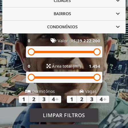
CIDADES
BAIRROS
CONDOMÍNIOS
0
Valor (R$)
39.222.200
0
Área total (m²)
1.454
Dormitórios
Vagas
1
2
3
4
+
1
2
3
4
+
LIMPAR FILTROS