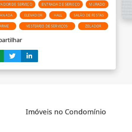
VADOR DE SERVIÇO
ENTRADA DE SERVIÇO
MURADO
CANADA
ELEVADOR
HALL
SALÃO DE FESTAS
LARME
VESTIÁRIO DE SERVIÇOS
ZELADOR
artilhar
Imóveis no Condomínio