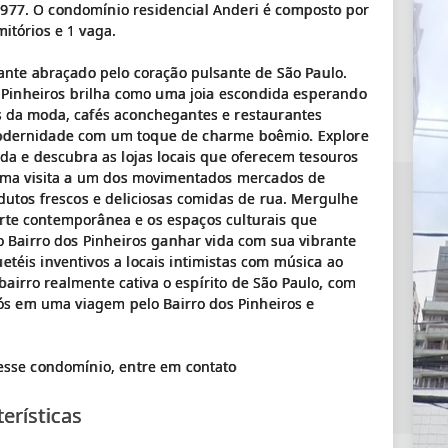
77. O condomínio residencial Anderi é composto por
itórios e 1 vaga.
ante abraçado pelo coração pulsante de São Paulo.
s Pinheiros brilha como uma joia escondida esperando
s da moda, cafés aconchegantes e restaurantes
odernidade com um toque de charme boêmio. Explore
da e descubra as lojas locais que oferecem tesouros
 uma visita a um dos movimentados mercados de
dutos frescos e deliciosas comidas de rua. Mergulhe
e arte contemporânea e os espaços culturais que
o Bairro dos Pinheiros ganhar vida com sua vibrante
téis inventivos a locais intimistas com música ao
 bairro realmente cativa o espírito de São Paulo, com
nós em uma viagem pelo Bairro dos Pinheiros e
erísticas