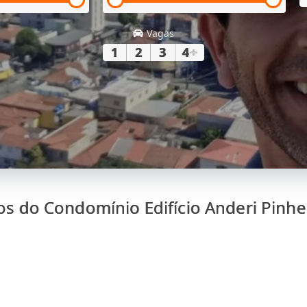
Vagas
1
2
3
4
+
os do Condomínio Edifício Anderi Pinhe