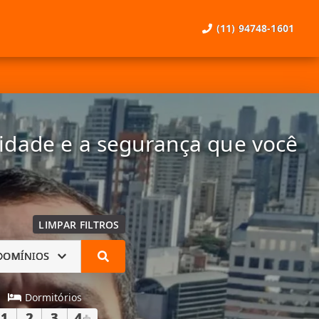
(11) 94748-1601
lidade e a segurança que você
LIMPAR FILTROS
DOMÍNIOS
Dormitórios
1
2
3
4
+