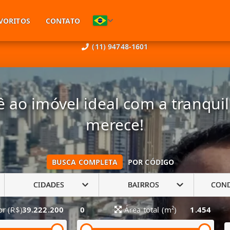
VORITOS
CONTATO
(11) 94748-1601
 ao imóvel ideal com a tranqui
merece!
BUSCA COMPLETA
POR CÓDIGO
CIDADES
BAIRROS
CON
or (R$)
39.222.200
0
Área total (m²)
1.454