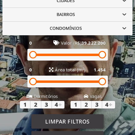
CIDADES
BAIRROS
CONDOMÍNIOS
0
Valor (R$)
39.222.200
0
Área total (m²)
1.454
Dormitórios
Vagas
1
2
3
4
+
1
2
3
4
+
LIMPAR FILTROS