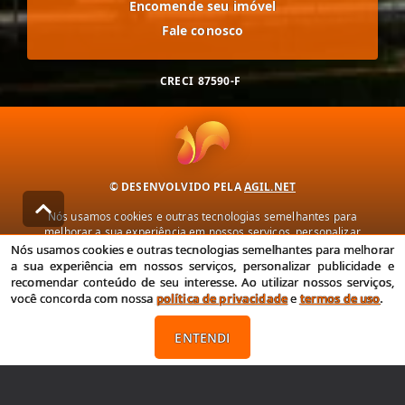
Encomende seu imóvel
Fale conosco
CRECI
87590-F
© DESENVOLVIDO PELA
AGIL.NET
Nós usamos cookies e outras tecnologias semelhantes para
melhorar a sua experiência em nossos serviços, personalizar
publicidade e recomendar conteúdo de seu interesse. Ao utilizar
Nós usamos cookies e outras tecnologias semelhantes para melhorar
nossos serviços, você concorda com nossa política de privacidade e
a sua experiência em nossos serviços, personalizar publicidade e
termos de uso.
recomendar conteúdo de seu interesse. Ao utilizar nossos serviços,
você concorda com nossa
política de privacidade
e
termos de uso
.
Política de Privacidade
Termos de uso
ENTENDI