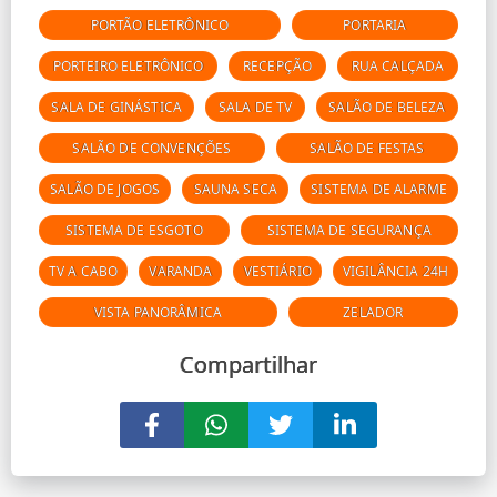
PORTÃO ELETRÔNICO
PORTARIA
PORTEIRO ELETRÔNICO
RECEPÇÃO
RUA CALÇADA
SALA DE GINÁSTICA
SALA DE TV
SALÃO DE BELEZA
SALÃO DE CONVENÇÕES
SALÃO DE FESTAS
SALÃO DE JOGOS
SAUNA SECA
SISTEMA DE ALARME
SISTEMA DE ESGOTO
SISTEMA DE SEGURANÇA
TV A CABO
VARANDA
VESTIÁRIO
VIGILÂNCIA 24H
VISTA PANORÂMICA
ZELADOR
Compartilhar