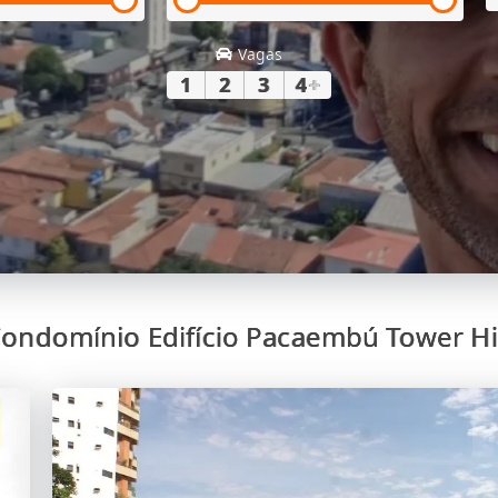
Vagas
1
2
3
4
+
Condomínio Edifício Pacaembú Tower Hi