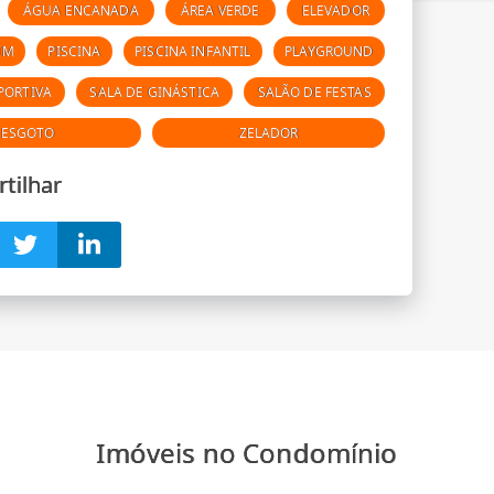
ÁGUA ENCANADA
ÁREA VERDE
ELEVADOR
IM
PISCINA
PISCINA INFANTIL
PLAYGROUND
PORTIVA
SALA DE GINÁSTICA
SALÃO DE FESTAS
 ESGOTO
ZELADOR
tilhar
Imóveis no Condomínio