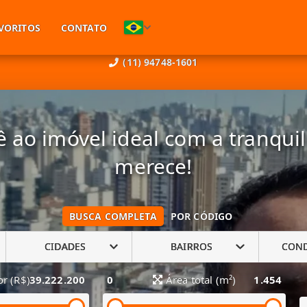
VORITOS
CONTATO
(11) 94748-1601
 ao imóvel ideal com a tranqui
merece!
BUSCA COMPLETA
POR CÓDIGO
CIDADES
BAIRROS
CON
or (R$)
39.222.200
0
Área total (m²)
1.454