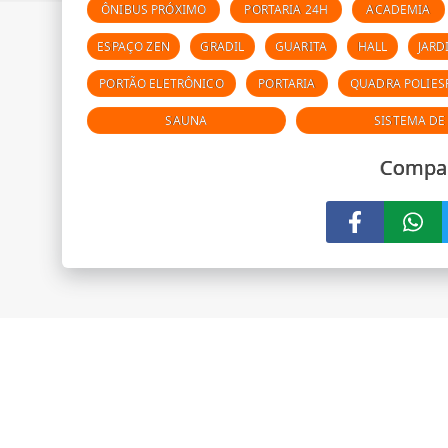
ÔNIBUS PRÓXIMO
PORTARIA 24H
ACADEMIA
ESPAÇO ZEN
GRADIL
GUARITA
HALL
JARD
PORTÃO ELETRÔNICO
PORTARIA
QUADRA POLIES
SAUNA
SISTEMA DE
Compar