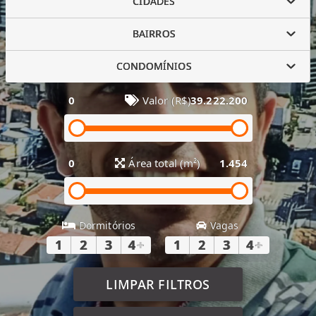
CIDADES
BAIRROS
CONDOMÍNIOS
0
Valor (R$)
39.222.200
0
Área total (m²)
1.454
Dormitórios
Vagas
1
2
3
4
+
1
2
3
4
+
LIMPAR FILTROS