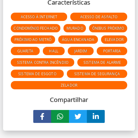
Características
ACESSO À INTERNET
ACESSO DE ASFALTO
CONDOMÍNIO FECHADO
MURADO
ÔNIBUS PRÓXIMO
PRÓXIMO AO METRÔ
ÁGUA ENCANADA
ELEVADOR
GUARITA
HALL
JARDIM
PORTARIA
SISTEMA CONTRA INCÊNDIO
SISTEMA DE ALARME
SISTEMA DE ESGOTO
SISTEMA DE SEGURANÇA
ZELADOR
Compartilhar