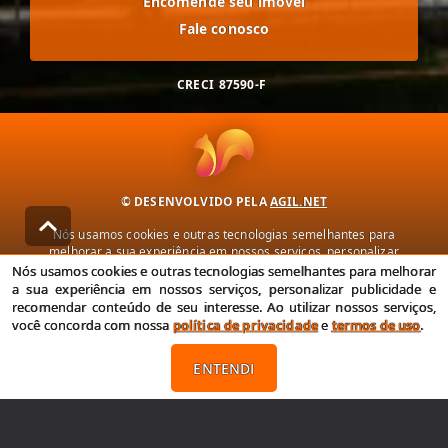
Encomende seu imóvel
Fale conosco
CRECI
87590-F
© DESENVOLVIDO PELA
AGIL.NET
Nós usamos cookies e outras tecnologias semelhantes para
melhorar a sua experiência em nossos serviços, personalizar
publicidade e recomendar conteúdo de seu interesse. Ao utilizar
Nós usamos cookies e outras tecnologias semelhantes para melhorar
nossos serviços, você concorda com nossa política de privacidade e
a sua experiência em nossos serviços, personalizar publicidade e
termos de uso.
recomendar conteúdo de seu interesse. Ao utilizar nossos serviços,
você concorda com nossa
política de privacidade
e
termos de uso
.
Política de Privacidade
Termos de uso
ENTENDI